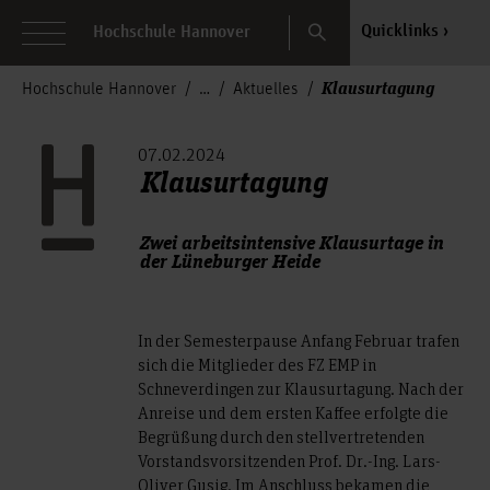
Search
Quicklinks
Hochschule Hannover
Klausurtagung
Hochschule Hannover
Aktuelles
07.02.2024
Klausurtagung
Zwei arbeitsintensive Klausurtage in
der Lüneburger Heide
In der Semesterpause Anfang Februar trafen
sich die Mitglieder des FZ EMP in
Schneverdingen zur Klausurtagung. Nach der
Anreise und dem ersten Kaffee erfolgte die
Begrüßung durch den stellvertretenden
Vorstandsvorsitzenden Prof. Dr.-Ing. Lars-
Oliver Gusig. Im Anschluss bekamen die