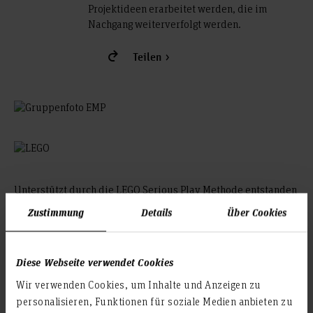
Projektideen erarbeitet werden, die im
Nachgang weiterverfolgt werden.
Teilen
Unterstützt durch die LEGO Serious Play Methode entstanden
fast ein Dutzend neue Forschungsprojekt-Ideen. Die
Zustimmung
Details
Über Cookies
Teilnehmenden bekamen die Möglichkeit, sich selbst als
Lego-Figur darzustellen.
Diese Webseite verwendet Cookies
Wir verwenden Cookies, um Inhalte und Anzeigen zu
personalisieren, Funktionen für soziale Medien anbieten zu