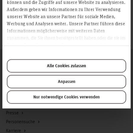
können und die Zugriffe auf unsere Website zu analysieren.
Beim abendlichen Get-together auf der Kegelbahn und einem
Außerdem geben wir Informationen zu Ihrer Verwendung
ausgiebigen Spaziergang am zweiten Tag stand insbesondere
das Kennenlernen in entspannter Atmosphäre im
unserer Website an unsere Partner für soziale Medien,
Vordergrund.
Werbung und Analysen weiter. Unsere Partner führen diese
Informationen möglicherweise mit weiteren Daten
zusammen, die Sie ihnen bereitgestellt haben oder die sie im
Rahmen Ihrer Nutzung der Dienste gesammelt haben.
Folgen Sie uns
Zum Seitenanfang
Alle Cookies zulassen
Anpassen
Infos zur Hochschule
Kontakt und Anreise
Nur notwendige Cookies verwenden
Startseite Hochschule Hannover
Presse
Personensuche
Karriere