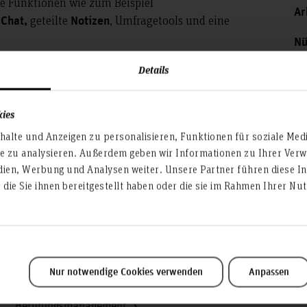
e Funktionen wie zum Beispiel
Ar
r
geteilte
, Umfragetools und eine
Chat,
Notizen
Nü
Details
kies
alte und Anzeigen zu personalisieren, Funktionen für soziale Med
te zu analysieren. Außerdem geben wir Informationen zu Ihrer Ve
dien, Werbung und Analysen weiter. Unsere Partner führen diese I
die Sie ihnen bereitgestellt haben oder die sie im Rahmen Ihrer N
Service & Organisation
Akademische Angelegenheiten
Antidiskriminierungsstelle
Nur notwendige Cookies verwenden
Anpassen
Arbeitssicherheit
Berufungsmanagement