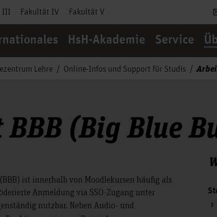
 III
Fakultät IV
Fakultät V
rnationales
HsH-Akademie
Service
Üb
Arbei
cezentrum Lehre
Online-Infos und Support für Studis
t BBB (Big Blue B
W
BBB) ist innerhalb von Moodlekursen häufig als
St
 föderierte Anmeldung via SSO-Zugang unter
enständig nutzbar. Neben Audio- und