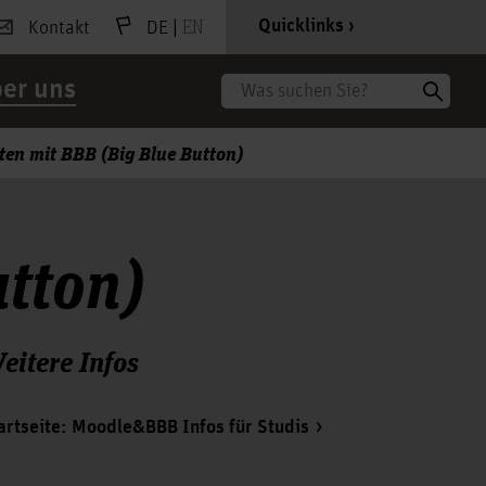
|
EN
Quicklinks
Kontakt
DE
er uns
Suche
ten mit BBB (Big Blue Button)
utton)
eitere Infos
artseite: Moodle&BBB Infos für Studis