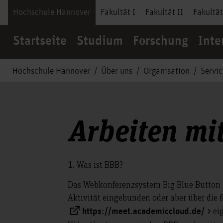
Hochschule Hannover
Fakultät I
Fakultät II
Fakultät
Startseite
Studium
Forschung
Inte
Hochschule Hannover
Über uns
Organisation
Servi
Arbeiten mi
1. Was ist BBB?
Das Webkonferenzsystem Big Blue Button (
Aktivität eingebunden oder aber über die
eig
https://meet.academiccloud.de/