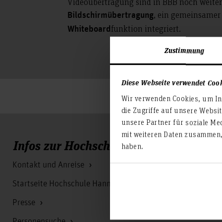
Videoübertragung sind in BBB noch weiter
, ein gemeinsame
Bildschirmübertragung
funktion integriert.
Whiteboard
Zustimmung
Diese Webseite verwendet Coo
Wir verwenden Cookies, um Inh
die Zugriffe auf unsere Websi
unsere Partner für soziale Me
mit weiteren Daten zusammen, 
Infos zur Hochschule
haben.
Kontakt und Anreise
Startseite Hochschule Hannover
Presse
Personensuche