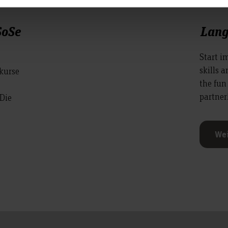
SoSe
Lan
Start i
skills 
kurse
the fun
partner
 Die
Wei