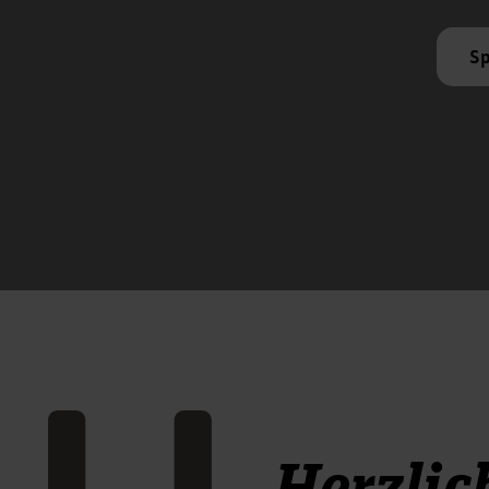
Sp
Herzlic