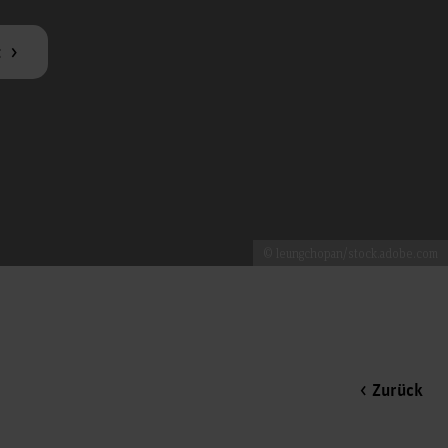
t
© leungchopan/stock.adobe.com
Zurück