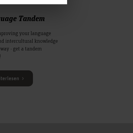
guage Tandem
mproving your language
and intercultural knowledge
 way - get a tandem
!
terlesen