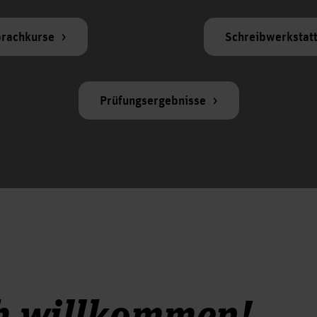
rachkurse
Schreibwerkstat
Prüfungsergebnisse
h willkommen!