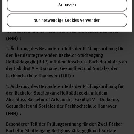
Gesamt Nr. 4/2011
Anpassen
1. Änderung des Besonderen Teils der Prüfungsordnung für
den Bachelor-Studiengang Wirtschaftsinformatik (BIS) mit
Nur notwendige Cookies verwenden
dem Abschluss Bachelor of Science in der Fakultät IV –
Wirtschaft und Informatik der Fachhochschule Hannover
(FHH)
1. Änderung des Besonderen Teils der Prüfungsordnung für
den berufsintegrierenden Bachelor-Studiengang
Heilpädagogik (BHP) mit dem Abschluss Bachelor of Arts an
der Fakultät V – Diakonie, Gesundheit und Soziales der
Fachhochschule Hannover (FHH)
1. Änderung des Besonderen Teils der Prüfungsordnung für
den Bachelor-Studiengang Heilpädagogik mit dem
Abschluss Bachelor of Arts an der Fakultät V – Diakonie,
Gesundheit und Soziales der Fachhochschule Hannover
(FHH)
Besonderer Teil der Prüfungsordnung für den Zwei-Fächer-
Bachelor-Studiengang Religionspädagogik und Soziale