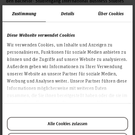
den Bachelor- Studiengang International Business Studies
(IBS) der Fakultät IV – Wirtschaft und Informatik der
Zustimmung
Details
Über Cookies
Fachhochschule Hannover (FHH)
1. Änderung des Besonderen Teils der Prüfungsordnung für
den Bachelor-Studiengang Betriebswirtschaftslehre (BBA)
Diese Webseite verwendet Cookies
mit dem Abschluss Bachelor of Science in der Fakultät IV –
Wir verwenden Cookies, um Inhalte und Anzeigen zu
Wirtschaft und Informatik der Fachhochschule Hannover
personalisieren, Funktionen für soziale Medien anbieten zu
(FHH)
können und die Zugriffe auf unsere Website zu analysieren.
3. Änderung des Besonderen Teils der Prüfungsordnung für
Außerdem geben wir Informationen zu Ihrer Verwendung
den Master-Studiengang Unternehmensentwicklung (MBP)
unserer Website an unsere Partner für soziale Medien,
mit dem Abschluss Master of Science in der Fakultät IV –
Werbung und Analysen weiter. Unsere Partner führen diese
Wirtschaft und Informatik der Fachhochschule Hannover
Informationen möglicherweise mit weiteren Daten
(FHH)
zusammen, die Sie ihnen bereitgestellt haben oder die sie im
Rahmen Ihrer Nutzung der Dienste gesammelt haben.
Ausgabe Nr. 4/2011 vom 26.5.2011
Alle Cookies zulassen