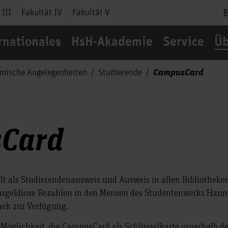
 III
Fakultät IV
Fakultät V
rnationales
HsH-Akademie
Service
Üb
CampusCard
mische Angelegenheiten
Studierende
Card
lt als Studierendenausweis und Ausweis in allen Bibliothek
bargeldlose Bezahlen in den Mensen des Studentenwerks Hann
thek zur Verfügung.
 Möglichkeit, die CampusCard als Schlüsselkarte innerhalb de