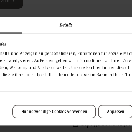
rvice
Details
kies
© AStA/HsH
alte und Anzeigen zu personalisieren, Funktionen für soziale Med
Das Deutschland­se
te zu analysieren. Außerdem geben wir Informationen zu Ihrer Ve
Studierende der H
dien, Werbung und Analysen weiter. Unsere Partner führen diese I
Hannover.
die Sie ihnen bereitgestellt haben oder die sie im Rahmen Ihrer N
Nähere Informationen zur A
Deutschlandsemesterticke
Ihrem Ticket erhalten Sie b
Hannover
Nur notwendige Cookies verwenden
Anpassen
https://asta-hsh.de/d