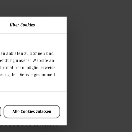
Über Cookies
ien anbieten zu können und
mesterticket für
rwendung unserer Website an
ochschule
nformationen möglicherweise
utzung der Dienste gesammelt
usstellung des
ts und zum Umgang mit
ei der AStA der Hochschule
Alle Cookies zulassen
eutschlandsemesterticket