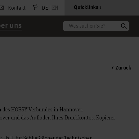
|
EN
Quicklinks
Kontakt
DE
er uns
Suche
Zurück
en des HOBSY-Verbundes in Hannover.
over und das Aufladen Ihres Druckkontos. Kopierer
r HsH, für Schließfächer der Technischen