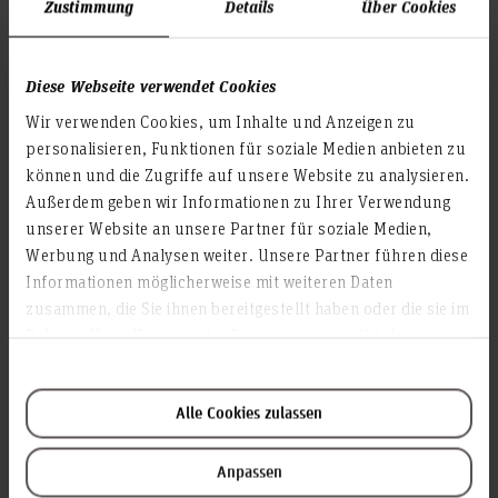
Zustimmung
Details
Über Cookies
Raum 2E.4.13
Tel. 0511/9296-7840
Mail:
thomas.bruhnke(at)hs-hannover.de
Diese Webseite verwendet Cookies
Wir verwenden Cookies, um Inhalte und Anzeigen zu
personalisieren, Funktionen für soziale Medien anbieten zu
Standort EXPO-Plaza 4
können und die Zugriffe auf unsere Website zu analysieren.
Jaqueline Müller
Außerdem geben wir Informationen zu Ihrer Verwendung
Raum 2C.2.18
unserer Website an unsere Partner für soziale Medien,
Tel. 0511/9296-8697
Werbung und Analysen weiter. Unsere Partner führen diese
Mail:
jaqueline.müller@hs-hannover.de
Informationen möglicherweise mit weiteren Daten
zusammen, die Sie ihnen bereitgestellt haben oder die sie im
Rahmen Ihrer Nutzung der Dienste gesammelt haben.
Standort Kleefeld
Andreas Pehl
Raum 3I.1.09
Alle Cookies zulassen
Tel. 0511/9296-8796
Mail:
andreas.pehl(at)hs-hannover.de
Anpassen