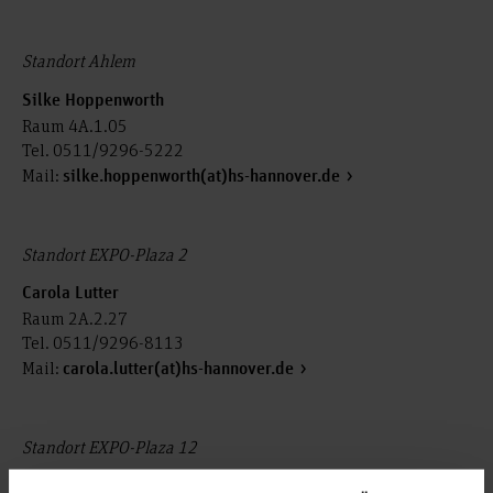
Standort Ahlem
Silke Hoppenworth
Raum 4A.1.05
Tel. 0511/9296-5222
Mail:
silke.hoppenworth(at)hs-hannover.de
Standort EXPO-Plaza 2
Carola Lutter
Raum 2A.2.27
Tel. 0511/9296-8113
Mail:
carola.lutter(at)hs-hannover.de
Standort EXPO-Plaza 12
Thomas Bruhnke