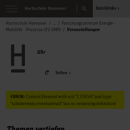
Search
Quicklinks
Hochschule Hannover
Hochschule Hannover
Forschungszentrum Energie -
Veranstaltungen
Mobilität - Prozesse (FZ EMP)
Uhr
Teilen
Content Element with uid "135856" and type
ERROR:
"uihshevents_eventsdetail" has no rendering definition!
Themen vertiefen