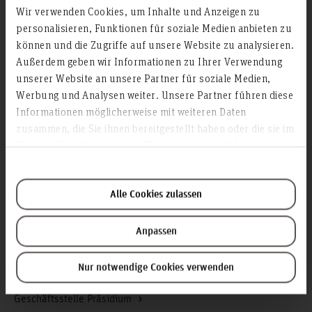
Wir verwenden Cookies, um Inhalte und Anzeigen zu
Karriere
personalisieren, Funktionen für soziale Medien anbieten zu
können und die Zugriffe auf unsere Website zu analysieren.
Service & Organisation
Außerdem geben wir Informationen zu Ihrer Verwendung
Akademische Angelegenheiten
unserer Website an unsere Partner für soziale Medien,
Antidiskriminierungsstelle
Werbung und Analysen weiter. Unsere Partner führen diese
Arbeitssicherheit
Informationen möglicherweise mit weiteren Daten
zusammen, die Sie ihnen bereitgestellt haben oder die sie im
Berufungsmanagement
Rahmen Ihrer Nutzung der Dienste gesammelt haben.
Bibliothek
Campusmanagement
Datenschutz
Alle Cookies zulassen
Existenzgründung
Anpassen
Finanzmanagement
Forschung und Entwicklung
Nur notwendige Cookies verwenden
Gebäudemanagement
Geschäftsstelle Präsidium