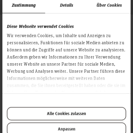
Zustimmung
Details
Über Cookies
Fachschaften der HsH
Diese Webseite verwendet Cookies
Wir verwenden Cookies, um Inhalte und Anzeigen zu
Ein Fachschaftsrat ist die Interessenvertretung der
personalisieren, Funktionen für soziale Medien anbieten zu
Studierenden einer Fakultät oder eines Fachbereichs. Die
können und die Zugriffe auf unsere Website zu analysieren.
Fachschaftsräte mit ihren Referentinnen und Referenten sind
Außerdem geben wir Informationen zu Ihrer Verwendung
vollziehende Organe auf Fakultätsebene.
unserer Website an unsere Partner für soziale Medien,
Werbung und Analysen weiter. Unsere Partner führen diese
Fakultät I – Elektro- und Informationstechnik
Informationen möglicherweise mit weiteren Daten
zusammen, die Sie ihnen bereitgestellt haben oder die sie im
Fakultät II – Maschinenbau und Bioverfahrenstechnik
Rahmen Ihrer Nutzung der Dienste gesammelt haben.
Fakultät III – Medien, Information und Design
Fakultät IV – Wirtschaft und Informatik
Alle Cookies zulassen
Fakultät V – Diakonie, Gesundheit und Soziales
Anpassen