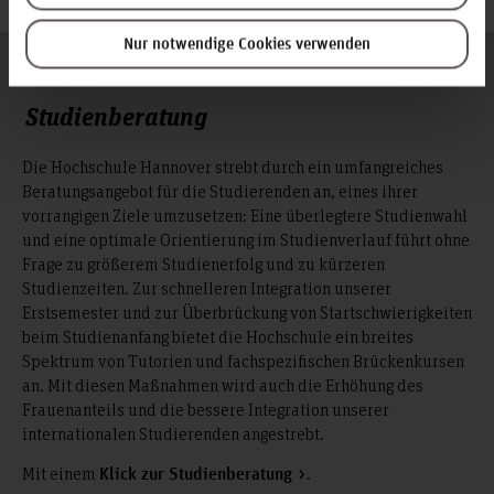
Nur notwendige Cookies verwenden
© Dennis Siebert
Studienberatung
Die Hochschule Hannover strebt durch ein umfangreiches
Beratungsangebot für die Studierenden an, eines ihrer
vorrangigen Ziele umzusetzen: Eine überlegtere Studienwahl
und eine optimale Orientierung im Studienverlauf führt ohne
Frage zu größerem Studienerfolg und zu kürzeren
Studienzeiten. Zur schnelleren Integration unserer
Erstsemester und zur Überbrückung von Startschwierigkeiten
beim Studienanfang bietet die Hochschule ein breites
Spektrum von Tutorien und fachspezifischen Brückenkursen
an. Mit diesen Maßnahmen wird auch die Erhöhung des
Frauenanteils und die bessere Integration unserer
internationalen Studierenden angestrebt.
Mit einem
.
Klick zur Studienberatung