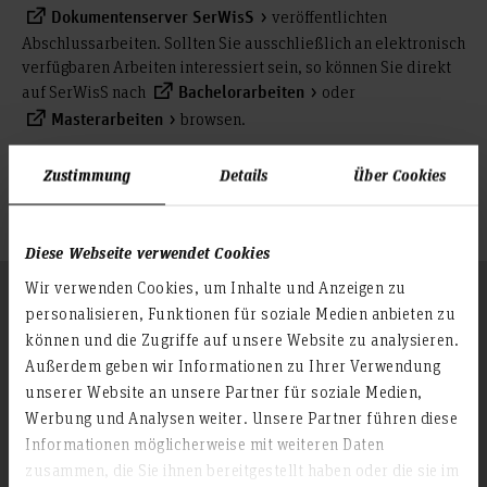
veröffentlichten
Dokumentenserver SerWisS
Abschlussarbeiten. Sollten Sie ausschließlich an elektronisch
verfügbaren Arbeiten interessiert sein, so können Sie direkt
auf SerWisS nach
oder
Bachelorarbeiten
browsen.
Masterarbeiten
Die in der Zentralbibliothek verfügbaren gedruckten
Zustimmung
Details
Über Cookies
Abschlussarbeiten sind im Buchbestand unter ihrer Signatur
zu finden und können ausgeliehen werden.
Diese Webseite verwendet Cookies
Wir verwenden Cookies, um Inhalte und Anzeigen zu
Folgen Sie uns
Zum Seitenanfang
personalisieren, Funktionen für soziale Medien anbieten zu
können und die Zugriffe auf unsere Website zu analysieren.
Außerdem geben wir Informationen zu Ihrer Verwendung
unserer Website an unsere Partner für soziale Medien,
Infos zur Hochschule
Werbung und Analysen weiter. Unsere Partner führen diese
Kontakt und Anreise
Informationen möglicherweise mit weiteren Daten
Startseite Hochschule Hannover
zusammen, die Sie ihnen bereitgestellt haben oder die sie im