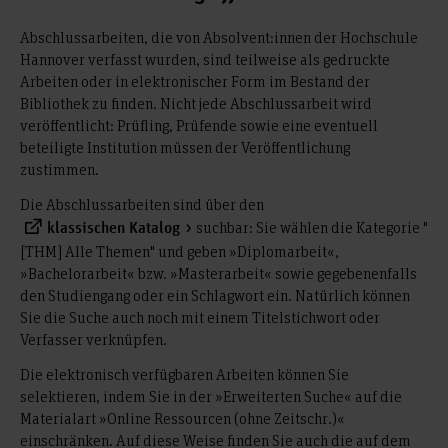
Abschlussarbeiten, die von Absolvent:innen der Hochschule
Hannover verfasst wurden, sind teilweise als gedruckte
Arbeiten oder in elektronischer Form im Bestand der
Bibliothek zu finden. Nicht jede Abschlussarbeit wird
veröffentlicht: Prüfling, Prüfende sowie eine eventuell
beteiligte Institution müssen der Veröffentlichung
zustimmen.
Die Abschlussarbeiten sind über den
suchbar: Sie wählen die Kategorie "
klassischen Katalog
[THM] Alle Themen" und geben »Diplomarbeit«,
»Bachelorarbeit« bzw. »Masterarbeit« sowie gegebenenfalls
den Studiengang oder ein Schlagwort ein. Natürlich können
Sie die Suche auch noch mit einem Titelstichwort oder
Verfasser verknüpfen.
Die elektronisch verfügbaren Arbeiten können Sie
selektieren, indem Sie in der »Erweiterten Suche« auf die
Materialart »Online Ressourcen (ohne Zeitschr.)«
einschränken. Auf diese Weise finden Sie auch die auf dem