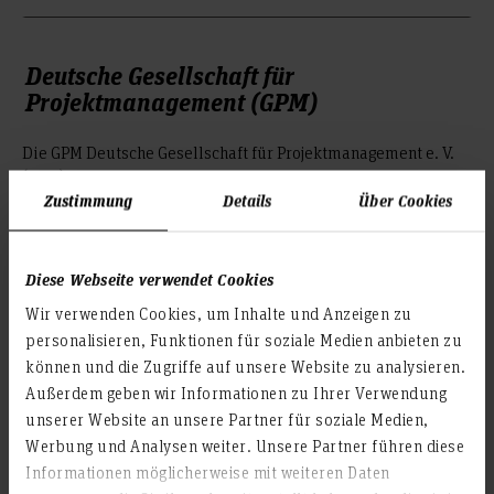
Deutsche Gesellschaft für
Projektmanagement (GPM)
Die GPM Deutsche Gesellschaft für Projektmanagement e. V.
(GPM) ist ein gemeinnütziger Fachverband für
Zustimmung
Details
Über Cookies
Projektmanagement mit Sitz in Nürnberg. Aufgabe der GPM ist
die Förderung des Projektmanagements, insbesondere der
Aus- und Weiterbildung sowie der Forschung und
Information auf diesem Gebiet. In der 1979 gegründeten
Diese Webseite verwendet Cookies
Gesellschaft sind rund 8.000 Mitglieder aus allen Bereichen
Wir verwenden Cookies, um Inhalte und Anzeigen zu
der Wirtschaft, der Hochschulen und der öffentlichen Hand
personalisieren, Funktionen für soziale Medien anbieten zu
vereinigt. Die GPM engagiert sich für eine systematische
können und die Zugriffe auf unsere Website zu analysieren.
Weiterentwicklung des Projektmanagements in Deutschland.
Außerdem geben wir Informationen zu Ihrer Verwendung
Sie fungiert als deutsche Vertretung der International Project
Management Association (IPMA).
unserer Website an unsere Partner für soziale Medien,
Werbung und Analysen weiter. Unsere Partner führen diese
Die GPM hat ein fünfstufiges, bundesweit einheitliches,
Informationen möglicherweise mit weiteren Daten
Qualifizierungsprogramm auf Basis der Individual