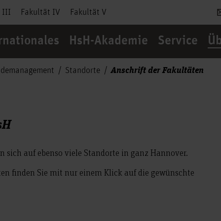
 III
Fakultät IV
Fakultät V
rnationales
HsH-Akademie
Service
Üb
Anschrift der Fakultäten
udemanagement
Standorte
sH
en sich auf ebenso viele Standorte in ganz Hannover.
en finden Sie mit nur einem Klick auf die gewünschte