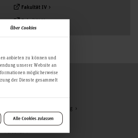
Fakultät IV
Fakultät V
Über Cookies
ien anbieten zu können und
rwendung unserer Website an
nformationen möglicherweise
Zum Seitenanfang
utzung der Dienste gesammelt
Hochschulrat
Kommunikation und Marketing
Alle Cookies zulassen
Korruptionsbekämpfung
Personal