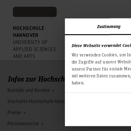
Zustimmung
HOCHSCHULE
HANNOVER
UNIVERSITY OF
Diese Webseite verwendet Coo
APPLIED SCIENCES
Wir verwenden Cookies, um Inh
AND ARTS
die Zugriffe auf unsere Websi
unsere Partner für soziale Me
mit weiteren Daten zusammen, 
Infos zur Hochschule
haben.
Kontakt und Anreise
Startseite Hochschule Hannover
Presse
Personensuche