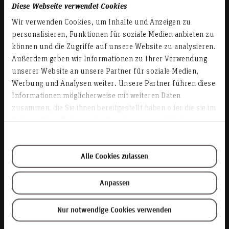
Diese Webseite verwendet Cookies
Studienbotschafter*innen der Hochschule Hannover ins
Gespräch und erhalte Einblicke in Studium und
Wir verwenden Cookies, um Inhalte und Anzeigen zu
Hochschulalltag für deine Studienorientierung - online und
personalisieren, Funktionen für soziale Medien anbieten zu
direkt von Studierenden auf Augenhöhe!
können und die Zugriffe auf unsere Website zu analysieren.
Außerdem geben wir Informationen zu Ihrer Verwendung
unserer Website an unsere Partner für soziale Medien,
Weiterlesen
Werbung und Analysen weiter. Unsere Partner führen diese
Informationen möglicherweise mit weiteren Daten
zusammen, die Sie ihnen bereitgestellt haben oder die sie im
Teilen
Rahmen Ihrer Nutzung der Dienste gesammelt haben.
04.06.2026
CampusTalk - Frag dich schlau!
Alle Cookies zulassen
Abschluss in der Tasche, aber noch keine Idee, wie es
Anpassen
weitergehen soll? Dann komm zu unserem CampusTalk und
frag dich schlau!
Nur notwendige Cookies verwenden