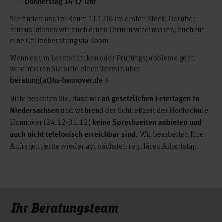
Donnerstag 14-17 Uhr
Aktuelle Änderungen:
Sie finden uns im Raum 1J.1.06 im ersten Stock. Darüber
Für den Studiengang Heilpädagogik (BAH) umfasst das
hinaus können wir auch einen Termin vereinbaren, auch für
Vorpraktikum nur noch
6 Wochen
und muss
vor
eine Onlineberatung via Zoom.
Studienbeginn
oder
bis spätestens zu Beginn des zweiten
Fachsemesters
nachgewiesen werden.
Wenn es um Lerntechniken oder Prüfungsprobleme geht,
vereinbaren Sie bitte einen Termin über
Für die nicht-dualen Studiengänge der Fakultät II, also
beratung(at)hs-hannover.de
Maschinenbau (MAB), Ingenieurinformatik Maschinenbau
(IIM), Verfahrens- Energie- und Umwelttechnik (VEU) und
Bitte beachten Sie, dass wir
an gesetzlichen Feiertagen in
Wirtschaftsingenieur Maschinenbau (WIM) wurde das
und während der Schließzeit der Hochschule
Niedersachsen
Vorpraktikum auf
verkürzt. Das Vorpraktikum
8 Wochen
Hannover (24.12-31.12)
keine Sprechzeiten anbieten und
muss generell
bis zum Vorlesungsbeginn des vierten
Wir bearbeiten Ihre
auch nicht telefonisch erreichbar sind.
. Im Sommersemester
Fachsemesters nachgewiesen werden
Anfragen gerne wieder am nächsten regulären Arbeitstag.
ist die Frist i.d.R. der 1.3., im Wintersemester i.d.R. der 20.9.
In den Bachelorstudiengängen
,
Innenarchitektur
,
Produktdesign
sowie
MODE: konzept. design. kommunikation.
Ihr Beratungsteam
ist
Szenografie – Kostüm – Experimentelle Gestaltung
ein sechswöchiges Vorpraktikum im handwerklichen oder