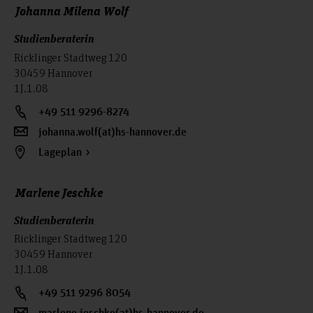
Johanna Milena Wolf
technischen Bereich nachzuweisen. Grundsätzlich ist das
Vorpraktikum bis zum Studienbeginn abzuleisten. Neu ist die
Studienberaterin
Möglichkeit das auf Antrag und aus wichtigem Grund eine
Zulassung mit der Auflage erfolgen kann, dass das Praktikum
Ricklinger Stadtweg 120
bis zum Beginn des zweiten Fachsemesters nachgeholt wird.
30459 Hannover
1J.1.08
Weitere
finden Sie
Besonderheiten und Fristen
hier.
+49 511 9296-8274
johanna.wolf(at)hs-hannover.de
Lageplan
Marlene Jeschke
Studienberaterin
Ricklinger Stadtweg 120
30459 Hannover
1J.1.08
+49 511 9296 8054