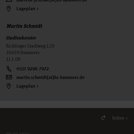
marlene.jeschke(at)hs-hannover.de
Lageplan
Martin Schmidt
Studienberater
Ricklinger Stadtweg 120
30459 Hannover
1J.1.08
0511 9296 7972
martin.schmidt(at)hs-hannover.de
Lageplan
Teilen