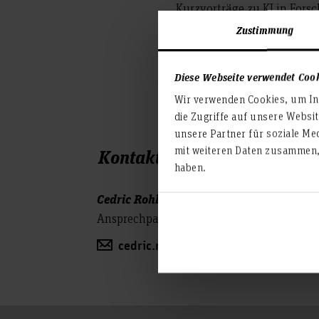
Kurzvorträge zu KI in For
sind schon dort zu sehen. Di
Zustimmung
Alle Infos zum KI-Forum 
sie hier:
KI-Forum 2025
Diese Webseite verwendet Coo
Wir verwenden Cookies, um Inh
die Zugriffe auf unsere Websi
unsere Partner für soziale Me
mit weiteren Daten zusammen, 
Kontakt
haben.
Cedric Rohbani
Ansprechpartner zum KI-Forum.
cedric.rohbani(at)hs-hannover.de