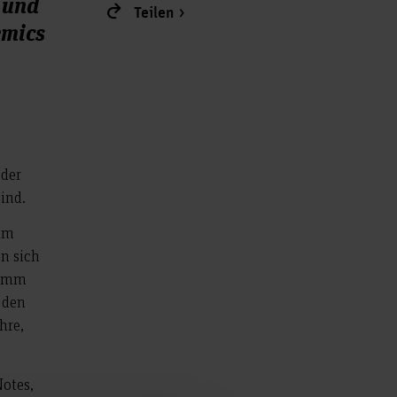
 und
Teilen
emics
 der
ind.
 im
n sich
ramm
 den
hre,
Notes,