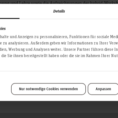
schung und Lehre sowie die Aufzeichnungen der hybrid-Works
e Bereitstellung weiterer Inhalte folgt.
Details
2025 sowie Links zum Tagungsband und den Aufzeichnungen 
kies
alte und Anzeigen zu personalisieren, Funktionen für soziale Med
te zu analysieren. Außerdem geben wir Informationen zu Ihrer Ve
dien, Werbung und Analysen weiter. Unsere Partner führen diese I
die Sie ihnen bereitgestellt haben oder die sie im Rahmen Ihrer N
Nur notwendige Cookies verwenden
Anpassen