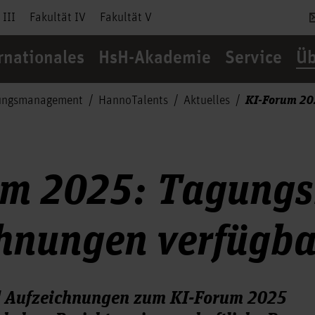
 III
Fakultät IV
Fakultät V
rnationales
HsH-Akademie
Service
Üb
KI-Forum 20
ungsmanagement
HannoTalents
Aktuelles
um 2025: Tagung
hnungen verfügba
 Aufzeichnungen zum KI-Forum 2025