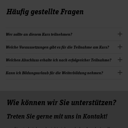
Häufig gestellte Fragen
Wer sollte an diesem Kurs teilnehmen?
Der Kurs richtet sich an aktive und zukünftige Fach- und
Welche Voraussetzungen gibt es für die Teilnahme am Kurs?
Führungskräfte sämtlicher Branchen und
Unternehmensgrößen mit unterschiedlichen Ausbildungen
Es gibt keine spezifischen formalen Voraussetzungen für die
Welchen Abschluss erhalte ich nach erfolgreicher Teilnahme?
und Erfahrungshintergründen.
Teilnahme am Kurs. Erfahrung in den Kompetenzelementen
des Projektmanagements wird nicht vorausgesetzt.
Sie erhalten bei erfolgreichem Abschluss
Kann ich Bildungsurlaub für die Weiterbildung nehmen?
Zertifikat der HsH-Akademie/Hochschule Hannover
Alle Projektmanagement-Lehrgänge an der HsH-Akademie
Internationales Zertifikat IPMA Level D
der Hochschule Hannover sind als Bildungsurlaube nach
Auf Wunsch: Zertifikat "Projektleiter/in" der IHK
dem niedersächsischen Bildungsurlaubsgesetz anerkannt.
Wie können wir Sie unterstützen?
Treten Sie gerne mit uns in Kontakt!