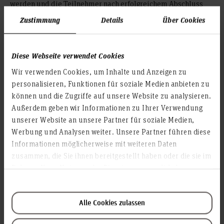
werden und die Teilnehmer nach erfolgreichem Abschluss
die national und international anerkannten IPMA-Level D
Zustimmung
Details
Über Cookies
bzw. C / B führen dürfen.
Diese Webseite verwendet Cookies
Wie kann ich teilnehmen?
Wir verwenden Cookies, um Inhalte und Anzeigen zu
Die Teilnahme an der Veranstaltung ist kostenlos.
personalisieren, Funktionen für soziale Medien anbieten zu
Bitte melden Sie sich per
an.
E-Mail
können und die Zugriffe auf unsere Website zu analysieren.
Außerdem geben wir Informationen zu Ihrer Verwendung
Weitere Informationen sowie die nächsten Termine finden
unserer Website an unsere Partner für soziale Medien,
Sie hier.
Werbung und Analysen weiter. Unsere Partner führen diese
Informationen möglicherweise mit weiteren Daten
zusammen, die Sie ihnen bereitgestellt haben oder die sie im
Rahmen Ihrer Nutzung der Dienste gesammelt haben.
Alle Cookies zulassen