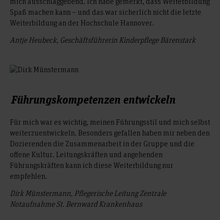
mich ausschlaggebend. Ich habe gemerkt, dass Weiterbildung
29. und 30. April 2027
auf den Wahlschwerpunkt
Anrechnungsmöglichkeit
Da die Weiterbildung im
Blended-Learning-Format
Spaß machen kann – und das war sicherlich nicht die letzte
„Organisation und Management“ im berufsbegleitenden
Donnerstags 10:00-18:00 Uhr und freitags 09:00-17:00 Uhr.
angeboten wird – Inhalte somit in Präsenz, aber auch in
Weiterbildung an der Hochschule Hannover.
der Hochschule Hannover.
Bachelor-Studiengang Pflege
Selbst- und Gruppenlernphasen computergestützt vermittelt
der europaweit anerkannten
Erwerb
Xpert-Zertifikate
Antje Heubeck, Geschäftsführerin Kinderpflege Bärenstark
werden – sind
® Basic“ und
Grundkenntnisse im Umgang mit dem
„Culture Communication Skills
„Professional“, mit der Möglichkeit zur weiteren
Computer hilfreich.
Spezialisierung bis hin zum / zur Trainer*in.
über die
Teilnahmebescheinigung
24- stündige
gemäß
berufspädagogische Pflichtfortbildung
Pflegeberufegesetz.
Führungskompetenzen entwickeln
Für mich war es wichtig, meinen Führungsstil und mich selbst
weiterzuentwickeln. Besonders gefallen haben mir neben den
Dozierenden die Zusammenarbeit in der Gruppe und die
offene Kultur. Leitungskräften und angehenden
Führungskräften kann ich diese Weiterbildung nur
empfehlen.
Dirk Münstermann, Pflegerische Leitung Zentrale
Notaufnahme St. Bernward Krankenhaus