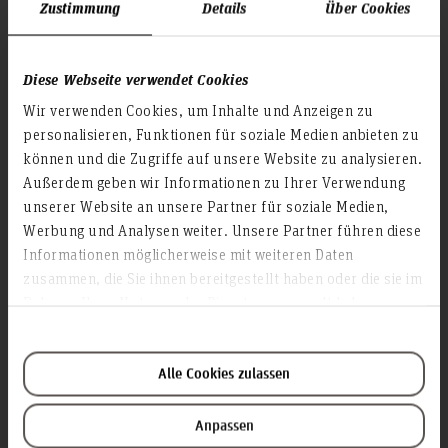
Zustimmung
Details
Über Cookies
Zertifikatsprogramm "Mitarbeiterorientierte Führung in Pflege-
und Gesundheitsberufen"
Diese Webseite verwendet Cookies
Wir verwenden Cookies, um Inhalte und Anzeigen zu
Diese Weiterbildung ist Bestandteil eines zweiteiligen
Themen und Inhalte Modul 1
personalisieren, Funktionen für soziale Medien anbieten zu
Zertifikatsprogramms und kann einzeln oder in Kombination
können und die Zugriffe auf unsere Website zu analysieren.
mit
Ziele der Weiterbildung
gebucht werden. Im Rahmen des ersten
Strategien des berufsbegleitenden Lernens
Modul 2
Außerdem geben wir Informationen zu Ihrer Verwendung
Moduls erlernen Sie Basiswissen zur transformationalen
Lernstrategien, Selbstorganisation und Reflexion
unserer Website an unsere Partner für soziale Medien,
Sie als Teilnehmende
Abschluss
Führung – dieses Wissen ist grundlegend für Modul 2. In
individueller Lernprozesse im berufsbegleitenden Kontext
Modul 2 geht es darum, transformationale Führung zu
Werbung und Analysen weiter. Unsere Partner führen diese
Führung und Team
setzen sich mit Ihrem persönlichen
in
Rollenverständnis
verstehen und zu gestalten. Beide Module sind in sich
Sie erhalten nach erfolgreichem Abschluss eines Moduls
Informationen zu Modul 2 "Mitarbeitende fördern und
Informationen möglicherweise mit weiteren Daten
Führungsverständnis, Führungsstilmodelle, Rolle einer
der Führungsarbeit, den
Zusammenarbeit gestalten"
(neuen) Anforderungen an die
abgeschlossen, das zweite Modul baut jedoch inhaltlich auf
jeweils ein
.
Hochschulzertifikat der Hochschule Hannover
zusammen, die Sie ihnen bereitgestellt haben oder die sie im
und der
auseinander.
Führungskraft, Führungskompetenz
Führung
eigenen Führungsleistung
das erste Modul auf.
Rahmen Ihrer Nutzung der Dienste gesammelt haben.
verstehen den
Zusammenhang zwischen dem eigenen
Teamkultur, Teamrollen, Teamentwicklungsphasen, Analyse
der Weiterbildung entspricht im European Credit
Ein Modul
Mit folgenden Themen befasst sich das
des
2. Modul
Führungsverhalten und der Arbeitsfähigkeit der
der Teamkultur, Riemann-Thomann-Modell
Weitere Informationen:
Transfer and Accumulation System
(ECTS) insgesamt 6
Zertifikatskurses "Mitarbeiterorientierte Führung in Pflege-
und damit der Leistungsfähigkeit eines
Mitarbeitenden
und Gesundheitsberufen":
Leistungspunkten.
Teams.
In diesem
finden Sie alle Informationen zu Modul
Kommunikation
Flyer
Zielgruppe und Teilnahmevorraussetzungen
Alle Cookies zulassen
kennen verschiedene
Einflussfaktoren und deren
Kommunikationsmodell nach Schulz von Thun,
1.
Mit dem Abschluss von Modul 1 können Sie an Modul 2 der
Mitarbeiterorientierte Führung und Personalentwicklung
.
Wirkungsweise auf die Arbeit in Teams
Gesprächstechniken, Feedback, TZI-Modell
Weiterbildung „Mitarbeiterorientierte Führung in Pflege- und
Ansätze des integrierten Managements
Die Weiterbildung richtet sich an Fach- und Führungskräfte
Zeitlicher Ablauf und Termine
sind für die
Diversität der Mitarbeitenden sensibilisiert
Anpassen
In diesem
finden Sie alle Informationen zu Modul
Flyer
Gesundheitsberufen: Mitarbeitende fördern und
Elemente der transformationalen Führung
aus dem Gesundheits-, Pflege- und Sozialwesen mit
und erkennen die daraus resultierenden Potenziale.