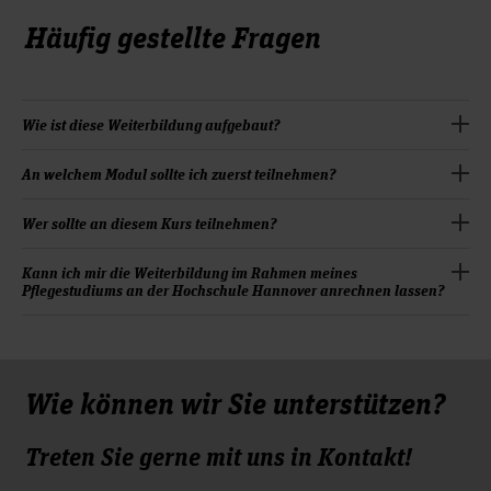
Häufig gestellte Fragen
Wie ist diese Weiterbildung aufgebaut?
Die Weiterbildung besteht aus den zwei in sich
An welchem Modul sollte ich zuerst teilnehmen?
abgeschlossenen, aber aufeinander aufbauenden Modulen
„Individuum und Team“ und „Mitarbeitende fördern und
Sie sollten mit Modul 1 beginnen, da das zweite Modul auf
Wer sollte an diesem Kurs teilnehmen?
Zusammenarbeit gestalten“.
dem ersten aufbaut. Mit dem Abschluss von Modul 1 können
Sie an Modul 2 der Weiterbildung „Mitarbeiterorientierte
Die Weiterbildung richtet sich an Pflegekräfte oder
Kann ich mir die Weiterbildung im Rahmen meines
Pflegestudiums an der Hochschule Hannover anrechnen lassen?
Führung in Pflege- und Gesundheitsberufen: Mitarbeitende
Hebammen/Entbindungspfleger sowie
fördern und Zusammenarbeit gestalten“ teilnehmen.
Heilerziehungspfleger*innen und angrenzende Berufe im
Ja, nach erfolgreichem Abschluss beider Module erhalten Sie
Bereich des Pflege-/Erziehungsdienstes, die bereits
ein Certificate of Basic Studies (CBS), mit welchem Ihnen
Führungsaufgaben übernehmen oder in der Zukunft eine
Studienleistungen anerkannt werden können.
Führungsrolle ausüben möchten.
Wie können wir Sie unterstützen?
Treten Sie gerne mit uns in Kontakt!