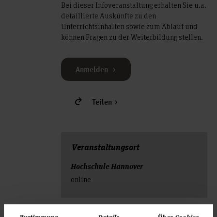
Bei dieser Infoveranstaltung erhalten Sie u.a.
detaillierte Auskünfte zu den
Unterrichtsinhalten sowie zum Ablauf und
können Fragen zu der Weiterbildung stellen.
Anmelden
Teilen
Veranstal­tungs­ort
Hochschule Hannover
online