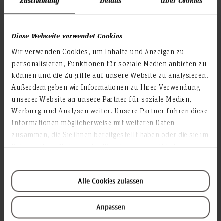
Zustimmung
Details
Über Cookies
Weitere Informationen zur Weiterbildung erhalten Sie auf
Diese Webseite verwendet Cookies
.
dieser Seite
Wir verwenden Cookies, um Inhalte und Anzeigen zu
Die Teilnahme an der Infoveranstaltung ist kostenlos. Der
personalisieren, Funktionen für soziale Medien anbieten zu
Infoabend findet online statt.
können und die Zugriffe auf unsere Website zu analysieren.
Bitte melden Sie sich an bei:
Außerdem geben wir Informationen zu Ihrer Verwendung
Hochschule Hannover
unserer Website an unsere Partner für soziale Medien,
HsH-Akademie
Werbung und Analysen weiter. Unsere Partner führen diese
Frau Dr. Monika Büchler
Informationen möglicherweise mit weiteren Daten
Blumhardtstr. 2
zusammen, die Sie ihnen bereitgestellt haben oder die sie im
30625 Hannover
Rahmen Ihrer Nutzung der Dienste gesammelt haben.
Telefon: +49 173 3127444
E-Mail:
akademie(at)hs-hannover.de
Alle Cookies zulassen
Anpassen