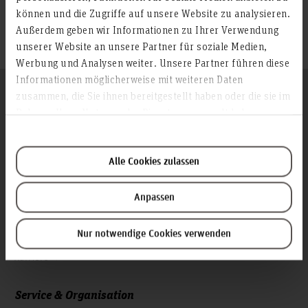
können und die Zugriffe auf unsere Website zu analysieren.
Andreas Egbers
Außerdem geben wir Informationen zu Ihrer Verwendung
andreas.egbers.s1(at)hs-hannover.de
unserer Website an unsere Partner für soziale Medien,
Werbung und Analysen weiter. Unsere Partner führen diese
Informationen möglicherweise mit weiteren Daten
Folgen Sie uns
zusammen, die Sie ihnen bereitgestellt haben oder die sie im
Zum Seitenanfang
Rahmen Ihrer Nutzung der Dienste gesammelt haben.
Infos zur Hochschule
Alle Cookies zulassen
Kontakt und Anreise
Startseite Hochschule Hannover
Anpassen
Presse
Nur notwendige Cookies verwenden
Personensuche
Karriere
Service & Organisation