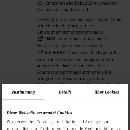
CO
-Emissionen herbeizuführen, was dem
2
Klimaschutz zugutekommt.
Die Ökoprofit Auszeichnung ermöglicht eine
erleichterte Einführung eines
Umweltmanagementsystems nach
oder eines umfassenden
EMAS
Energiemanagementsystems nach
, wie es im EnEfG gefordert
ISO 50001
wird. Um diese Auszeichnung zu erhalten,
muss die Hochschule zunächst eine
Kommissionsprüfung durchlaufen. Bei
erfolgreicher Absolvierung wird die
Hochschule Hannover als Ökoprofit-Betrieb
2025 ausgezeichnet und bewältigt damit den
Zustimmung
Details
Über Cookies
ersten Schritt beim Aufbau eines UMS bzw.
EMS.
Diese Webseite verwendet Cookies
Teilen
Wir verwenden Cookies, um Inhalte und Anzeigen zu
personalisieren, Funktionen für soziale Medien anbieten zu