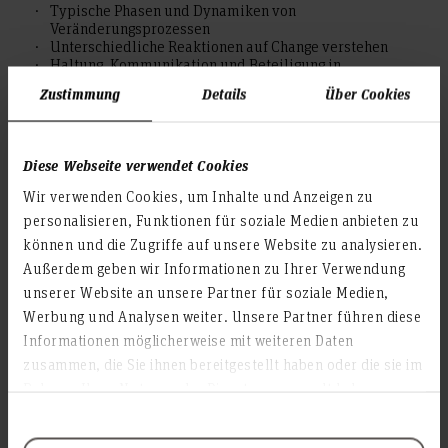
Typische Phasen und Dynamiken von
Veränderungsprozessen
Unterschiedliche Reaktionen auf Change verstehen
Haltung, Kommunikation und Beteiligung in
Veränderungssituationen
Zustimmung
Details
Über Cookies
Eigene Erfahrungen mit Veränderung reflektieren
Transfer in Studium, Nebenjob und Berufseinstieg
Hochschule Hannover, Campus Linden,
Ort:
Raum
Diese Webseite verwendet Cookies
1H.2.26
Wir verwenden Cookies, um Inhalte und Anzeigen zu
Referent*in: Stefanie Jürgens
personalisieren, Funktionen für soziale Medien anbieten zu
können und die Zugriffe auf unsere Website zu analysieren.
Außerdem geben wir Informationen zu Ihrer Verwendung
Die Veranstaltung ist Teil der "Summer School"-Reihe. Es
unserer Website an unsere Partner für soziale Medien,
können sowohl einzelne, als auch mehrere oder alle
Werbung und Analysen weiter. Unsere Partner führen diese
Veranstaltungen der Reihe besucht werden. Wenn du
mindestens drei von vier Veranstaltungen besuchst, können
Informationen möglicherweise mit weiteren Daten
wir dir auf Wunsch ein Zertifikat für Berufsbezogene Soft Skills
zusammen, die Sie ihnen bereitgestellt haben oder die sie im
ausstellen, welches du auch für deine Bewerbungsmappe
Rahmen Ihrer Nutzung der Dienste gesammelt haben.
nutzen kannst. Für jede Teilnahme an einer der
Veranstaltungen erhälst du zudem eine