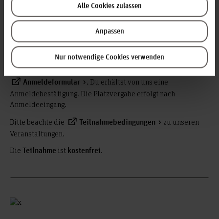
Teilnahmebescheinigung. Die Veranstaltungen finden nur bei
Alle Cookies zulassen
ausreichender Teilnehmendenzahl statt, sodass ein Zertifikat
unter Umständen nicht ausgestellt werden kann.
Anpassen
Teilnehmen können
und
(bis 1
Studierende
Absolvent*innen
Jahr nach Abschluss) der
.
Hochschule Hannover
Nur notwendige Cookies verwenden
Verbindliche Anmeldungen erfolgen bitte über unser
Du erhältst von uns eine
Anmeldeformular
.
Anmeldebestätigung. Die Platzvergabe erfolgt nach
Anmeldeeingang.
Bitte beachte die
zu unseren
Teilnahmebedingungen
Veranstaltungen.
Die
ist
.
Teilnahme
kostenfrei