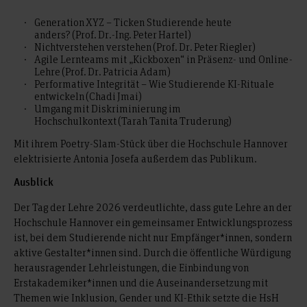
Generation XYZ – Ticken Studierende heute
anders? (Prof. Dr.-Ing. Peter Hartel)
Nichtverstehen verstehen (Prof. Dr. Peter Riegler)
Agile Lernteams mit „Kickboxen“ in Präsenz- und Online-
Lehre (Prof. Dr. Patricia Adam)
Performative Integrität – Wie Studierende KI-Rituale
entwickeln (Chadi Jmai)
Umgang mit Diskriminierung im
Hochschulkontext (Tarah Tanita Truderung)
Mit ihrem Poetry-Slam-Stück über die Hochschule Hannover
elektrisierte Antonia Josefa außerdem das Publikum.
Ausblick
Der Tag der Lehre 2026 verdeutlichte, dass gute Lehre an der
Hochschule Hannover ein gemeinsamer Entwicklungsprozess
ist, bei dem Studierende nicht nur Empfänger*innen, sondern
aktive Gestalter*innen sind. Durch die öffentliche Würdigung
herausragender Lehrleistungen, die Einbindung von
Erstakademiker*innen und die Auseinandersetzung mit
Themen wie Inklusion, Gender und KI-Ethik setzte die HsH