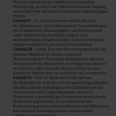
Vermittlung komplexer Inhalte und den starken
Praxisbezug, der Mut und Selbstvertrauen im Umgang
mit technischen und gesellschaftlichen Fragestellungen
fördert.
– Dr. Franz Hanauska erhielt den Preis
Fakultät II
für
Mathematik 1
. Durch aktivierende Hörsaalübungen,
ein strukturiertes Hausaufgaben- und Bonussystem
sowie individuelles Feedback schuf er eine
wertschätzende Lernatmosphäre, in der er komplexe
Inhalte verständlich und schrittweise erklärte.
– V-Prof. Thorsten Heermann wurde für das
Fakultät III
Seminar
Medienrecht, Urheberrecht und
Werberecht
geehrt. Praxisnahe Rollenspiele, aktuelle
Beispiele wie das Musikvideo von Danger Dan und ein
modularer Aufbau ermöglichten den Studierenden,
juristische Inhalte aktiv zu verstehen und anzuwenden.
– Prof. Dr. Maik von Fischer gewann
Fakultät IV
für
Methoden der SCM
. Die Lehrveranstaltung verbindet
interdisziplinäre Fallstudien, Peer Teaching und die
Entwicklung realer Logistikkonzepte, wodurch
Studierende eigenständiges Denken und strukturierte
Problemlösung erlernen. In der studentischen
Nominierung wurden insbesondere die hohe Motivation,
die intensive Betreuung und die inspirierende
Lehrweise hervorgehoben.