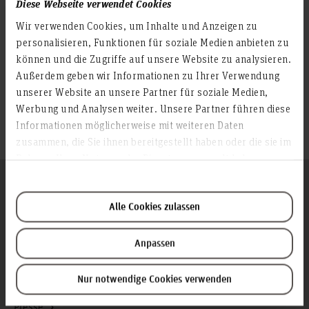
Diese Webseite verwendet Cookies
Erfolg am Europäischen Gerichtshof für
Wir verwenden Cookies, um Inhalte und Anzeigen zu
Menschenrechte gratulieren wir herzlich. Wir
freuen uns auf den gemeinsamen Weg an der
personalisieren, Funktionen für soziale Medien anbieten zu
HsH!
können und die Zugriffe auf unsere Website zu analysieren.
Außerdem geben wir Informationen zu Ihrer Verwendung
Teilen
unserer Website an unsere Partner für soziale Medien,
Werbung und Analysen weiter. Unsere Partner führen diese
Informationen möglicherweise mit weiteren Daten
zusammen, die Sie ihnen bereitgestellt haben oder die sie im
Rahmen Ihrer Nutzung der Dienste gesammelt haben.
Folgen Sie uns
Zum Seitenanfang
Alle Cookies zulassen
Infos zur Hochschule
Anpassen
Kontakt und Anreise
Nur notwendige Cookies verwenden
Startseite Hochschule Hannover
Presse