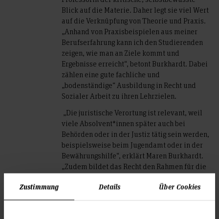
Blick auf die Materie. Daher legt sie viel Wert
auf die Verknüpfung von Theorie und Praxis.
„Anhand von Praxisbeispielen aus meiner
Berufserfahrung kann ich den Studierenden
zeigen, wie man an Ziele kommt und
Ergebnisse erreicht“, betont Burkhardt. Dabei
zählen eine gute fachliche und
„bodenständige“ Ausbildung in Recht und
Sozialer Arbeit zu ihren Lehrzielen.
„Die juristische Verortung ist relevant, weil
viele Absolvent*innen später auch bei
Behörden oder in der Justiz tätig sein werden,
beispielsweise beim Jugendamt oder in der
Bewährungshilfe“, erklärt Maren Burkhardt.
„Zudem bildet das Recht den Rahmen für die
eigene Arbeit als Sozialarbeiter*in,
Zustimmung
Details
Über Cookies
besonders hinsichtlich Haftung und
Strafbarkeit.“
Zur Ernennung als Professorin sowie zu dem