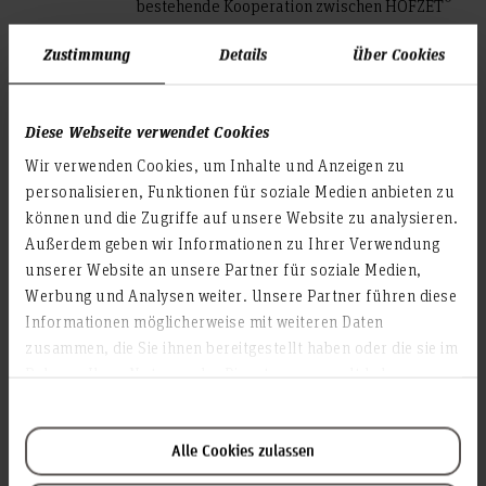
®
bestehende Kooperation zwischen HOFZET
und IfBB in unserem neuen Bürogebäude
Zustimmung
Details
Über Cookies
fortzusetzen. Wir möchten weiterhin die
Synergien nutzen, die sich aus der
Zusammenarbeit beider Einrichtungen
ergeben. Aus der Kooperation zwischen Holz-
Diese Webseite verwendet Cookies
und Kunststoffexperten entstehen neue
Wir verwenden Cookies, um Inhalte und Anzeigen zu
Werkstoffe und Anwendungen für hybride
personalisieren, Funktionen für soziale Medien anbieten zu
(Bio‑) Faserverbundwerkstoffe. Ein
können und die Zugriffe auf unsere Website zu analysieren.
besonderer Fokus liegt hierbei auf energie-
Außerdem geben wir Informationen zu Ihrer Verwendung
und ressourcenschonenden
Leichtbaulösungen in einer funktionierenden
unserer Website an unsere Partner für soziale Medien,
Kreislaufwirtschaft“, erläutert Prof. Dr.-Ing.
Werbung und Analysen weiter. Unsere Partner führen diese
Andrea Siebert-Raths, Leiterin des IfBB.
Informationen möglicherweise mit weiteren Daten
zusammen, die Sie ihnen bereitgestellt haben oder die sie im
Forschungsschwerpunkte am IfBB und
Rahmen Ihrer Nutzung der Dienste gesammelt haben.
®
HOFZET
sind Nachhaltigkeit,
Werkstoffentwicklung, Bauteilentwicklung
sowie Kreislaufwirtschaft und Recycling. Die
Alle Cookies zulassen
Forschungsergebnisse leisten einen Beitrag
zur Bioökonomie – zum Beispiel als