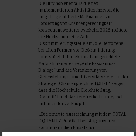
Die Jury hob ebenfalls die neu
implementierten Aktivitäten hervor, die
langjährig etablierte Maßnahmen zur
Förderung von Chancengerechtigkeit
konsequent weiterentwickeln. 2025 richtete
die Hochschule eine Anti-
Diskriminierungsstelle ein, die Betroffene
bei allen Formen von Diskriminierung
unterstützt. Intersektional ausgerichtete
Maßnahmen wie die „Anti-Rassismus-
Dialoge“ und die Verankerung von
Gleichstellungs- und Diversitätszielen in der
Strategie „Chancengleichheit@HsH" zeigen,
dass die Hochschule Gleichstellung,
Diversität und Barrierefreiheit strategisch
miteinander verknüpft.
„Die erneute Auszeichnung mit dem TOTAL
E-QUALITY-Prädikat bestätigt unseren
kontinuierlichen Einsatz für
Chancengerechtigkeit und Diversität in allen