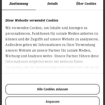
Zustimmung
Details
Über Cookies
Bereichen der Hochschule", betont Annika
Schach, Vizepräsidentin für Lehre und
Studium, Chancengleichheit und
Internationales an der HsH. „Wir verstehen
Diese Webseite verwendet Cookies
Chancengleichheit nicht als
Wir verwenden Cookies, um Inhalte und Anzeigen zu
Einzelmaßnahme, sondern als strategisches
personalisieren, Funktionen für soziale Medien anbieten zu
Querschnittsthema, das unsere gesamte
können und die Zugriffe auf unsere Website zu analysieren.
Hochschulkultur prägt.“
Außerdem geben wir Informationen zu Ihrer Verwendung
Nachhaltige Personalentwicklung und
unserer Website an unsere Partner für soziale Medien,
regionale Vernetzung
Werbung und Analysen weiter. Unsere Partner führen diese
Informationen möglicherweise mit weiteren Daten
Auch im Bereich der chancengerechten
zusammen, die Sie ihnen bereitgestellt haben oder die sie im
Personalarbeit zeigte sich die Jury überzeugt:
Sensibilisierungsmaßnahmen im
Rahmen Ihrer Nutzung der Dienste gesammelt haben.
Berufungsmanagement sowie das Projekt
„PROfessur“, das gezielt Frauen für
Professuren an Fachhochschulen gewinnen
Alle Cookies zulassen
soll, tragen nachhaltig zur Förderung von
Gleichstellung bei. Darüber hinaus ist die
Anpassen
HsH in Netzwerken über die