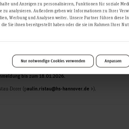
alte und Anzeigen zu personalisieren, Funktionen für soziale Med
d Soziales: Empowerment und Netzwerken vor, während und n
te zu analysieren. Außerdem geben wir Informationen zu Ihrer Ve
in Hannover ein zu
Kleefeld
dien, Werbung und Analysen weiter. Unsere Partner führen diese I
die Sie ihnen bereitgestellt haben oder die sie im Rahmen Ihrer N
uick-Check zur Karriere oder einem Posterwalk zu aktuellen 
einlädt.
Nur notwendige Cookies verwenden
Anpassen
Anmeldung bis zum 18.01.2026.
stau-Dorer (p
).
aulin.ristau@hs-hannover.de