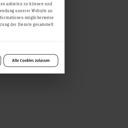
ien anbieten zu können und
ach der Promotion.
rwendung unserer Website an
nformationen möglicherweise
utzung der Dienste gesammelt
und kürzlich abgeschlossenen
Alle Cookies zulassen