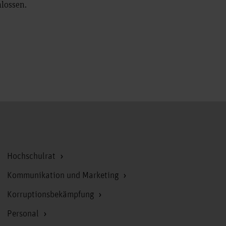
hlossen.
Zum Seitenanfang
Hochschulrat
Kommunikation und Marketing
Korruptionsbekämpfung
Personal