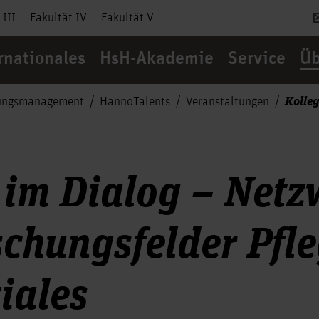
 III
Fakultät IV
Fakultät V
rnationales
HsH-Akademie
Service
Üb
Kolleg
ungsmanagement
HannoTalents
Veranstaltungen
 im Dialog – Netzw
schungsfelder Pfl
iales