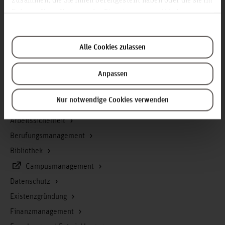
Startseite Hochschule Hannover
Rahmen Ihrer Nutzung der Dienste gesammelt haben.
Presse
Personensuche
Alle Cookies zulassen
Karriere
Service & Organisation
Anpassen
Akademische Angelegenheiten
Nur notwendige Cookies verwenden
Antidiskriminierungsstelle
Arbeitssicherheit
Berufungsmanagement
Bibliothek
Campusmanagement
Datenschutz
Existenzgründung
Finanzmanagement