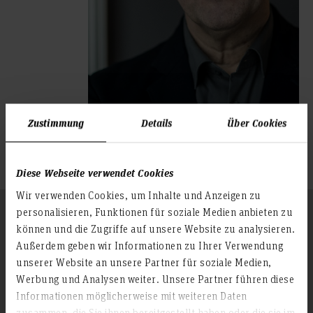
Forschungsprojekte
Zustimmung
Details
Über Cookies
Forschungsprojekte im Forschungsfinder
anzeigen
Diese Webseite verwendet Cookies
Wir verwenden Cookies, um Inhalte und Anzeigen zu
Folgen Sie uns
personalisieren, Funktionen für soziale Medien anbieten zu
Zum Seitenanfang
können und die Zugriffe auf unsere Website zu analysieren.
Außerdem geben wir Informationen zu Ihrer Verwendung
unserer Website an unsere Partner für soziale Medien,
Infos zur Hochschule
Werbung und Analysen weiter. Unsere Partner führen diese
Informationen möglicherweise mit weiteren Daten
Kontakt und Anreise
zusammen, die Sie ihnen bereitgestellt haben oder die sie im