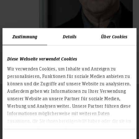
Zustimmung
Details
Über Cookies
Research projects
Diese Webseite verwendet Cookies
Show research projects in the research
Wir verwenden Cookies, um Inhalte und Anzeigen zu
finder
personalisieren, Funktionen für soziale Medien anbieten zu
können und die Zugriffe auf unsere Website zu analysieren.
Außerdem geben wir Informationen zu Ihrer Verwendung
Follow us
To the top
unserer Website an unsere Partner für soziale Medien,
Werbung und Analysen weiter. Unsere Partner führen diese
Informationen möglicherweise mit weiteren Daten
zusammen, die Sie ihnen bereitgestellt haben oder die sie im
Info about the university
Rahmen Ihrer Nutzung der Dienste gesammelt haben.
Contact & Arrival