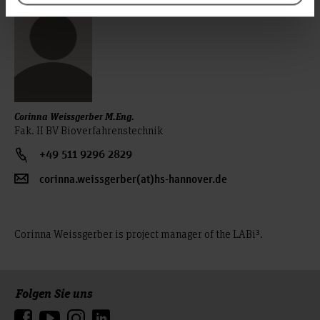
Corinna Weissgerber M.Eng.
Fak. II BV Bioverfahrenstechnik
+49 511 9296 2829
corinna.weissgerber(at)hs-hannover.de
Corinna Weissgerber is project manager of the LABi³.
Folgen Sie uns
Zum Seitenanfang