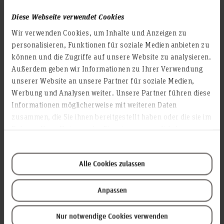
Diese Webseite verwendet Cookies
He works supportively with Heidrun Schmidt on
LABi³ mobilities.
Wir verwenden Cookies, um Inhalte und Anzeigen zu
personalisieren, Funktionen für soziale Medien anbieten zu
können und die Zugriffe auf unsere Website zu analysieren.
Dr. Heidrun Schmidt, mathematician and teacher of German
Außerdem geben wir Informationen zu Ihrer Verwendung
as a foreign language, catering to her international side as
unserer Website an unsere Partner für soziale Medien,
responsible for all LABi³ mobilities to and from our partner
universities.
Werbung und Analysen weiter. Unsere Partner führen diese
Informationen möglicherweise mit weiteren Daten
Originally interested in zero waste perspective, she came to
zusammen, die Sie ihnen bereitgestellt haben oder die sie im
circular economy as an innovative form of business inspired
Rahmen Ihrer Nutzung der Dienste gesammelt haben.
by Michael Braungart’s approach.
Intercultural processes are her specialty, in which she uses
her teaching and her sketchnoting skills to explain and unite
Alle Cookies zulassen
different cultures.
Anpassen
Nicht-Öffentliche Person
Nur notwendige Cookies verwenden