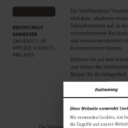
Der Zertifikatskurs "Sustai
sind dran : akademie verans
Zukunftsthemen auf. In die
HOCHSCHULE
voranschreitende Nachhalti
HANNOVER
und ressourcenorientiert s
UNIVERSITY OF
kommunizieren können.
APPLIED SCIENCES
AND ARTS
Erfahren Sie auf dem Infor
und Ablauf des Zertifikats
Nutzen Sie die Gelegenheit 
Zustimmung
Details zur Weiterbild
Diese Webseite verwendet Coo
Wir verwenden Cookies, um Inh
die Zugriffe auf unsere Websi
Die Teilnahme an der Infoveranstaltung ist