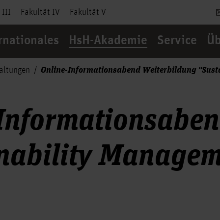
 III
Fakultät IV
Fakultät V
rnationales
HsH-Akademie
Service
Üb
Online-Informationsabend Weiterbildung "Sust
taltungen
Informationsaben
nability Manage