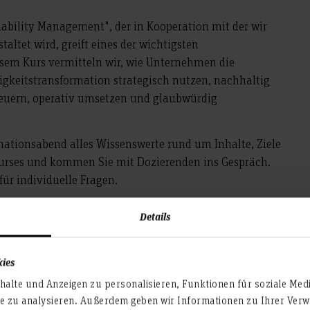
nability Management", der in Kooperation mit der wir
taltet wird, greift eines der wichtigsten
sem Kurs vermitteln wir, wie Unternehmen die
gkeitstransformation strategisch nutzen, nachhaltig
teuern, operativ umsetzen und glaubwürdig
mationsabend alles Wissenswerte rund um Inhalte, Ziele
kurses und kommen Sie mit Dozierenden ins Gespräch.
für individuelle Fragen.
Details
Teilen
ung
kies
alte und Anzeigen zu personalisieren, Funktionen für soziale Med
te zu analysieren. Außerdem geben wir Informationen zu Ihrer Ve
 kostenlos. Der Infoabend findet online statt.