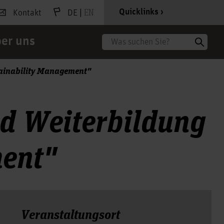
|
EN
Quicklinks
Kontakt
DE
er uns
Suche
ainability Management"
d Weiterbildung
ment"
Veranstal­tungs­ort