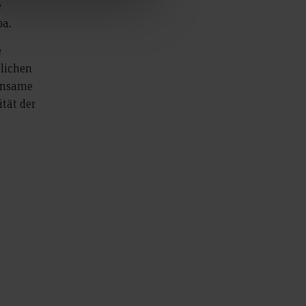
e
pa.
e
lichen
insame
tät der