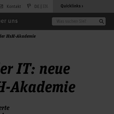
|
EN
Quicklinks
Kontakt
DE
er uns
Suche
n der HsH-Akademie
er IT: neue
sH-Akademie
erte