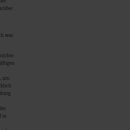
der
arüber
ch was
 möchte
äftigen
e, um
rklich
ildung
der
d in
n