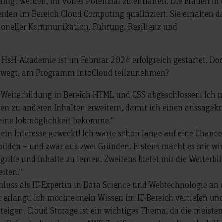
higt werden, ihr volles Potenzial zu entfalten. Die Frauen in 
rden im Bereich Cloud Computing qualifiziert. Sie erhalten d
sioneller Kommunikation, Führung, Resilienz und
 HsH-Akademie ist im Februar 2024 erfolgreich gestartet. Do
bewegt, am Programm intoCloud teilzunehmen?
e Weiterbildung in Bereich HTML und CSS abgeschlossen. Ich
en zu anderen Inhalten erweitern, damit ich einen aussagekr
 eine Jobmöglichkeit bekomme.“
mein Interesse geweckt! Ich warte schon lange auf eine Chanc
ilden – und zwar aus zwei Gründen. Erstens macht es mir wi
griffe und Inhalte zu lernen. Zweitens bietet mir die Weiterb
eiten.“
luss als IT-Expertin in Data Science und Webtechnologie an 
erlangt. Ich möchte mein Wissen im IT-Bereich vertiefen un
teigen. Cloud Storage ist ein wichtiges Thema, da die meiste