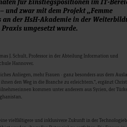
naten für Einstiegspositionen im IT-Berei
“ – und zwar mit dem Projekt „Femme
s an der HsH-Akademie in der Weiterbil
e Praxis umgesetzt wurde.
mas J. Schult, Professor in der Abteilung Information und
chule Hannover.
nliches Anliegen, mehr Frauen - ganz besonders aus dem Ausl
d ihnen den Weg in die Branche zu erleichtern.“, ergänzt Chris
Teilnehmerinnen kommen unter anderem aus Syrien, der Türke
fghanistan.
?
ine vielfältigere und inklusivere Zukunft in der Technologie