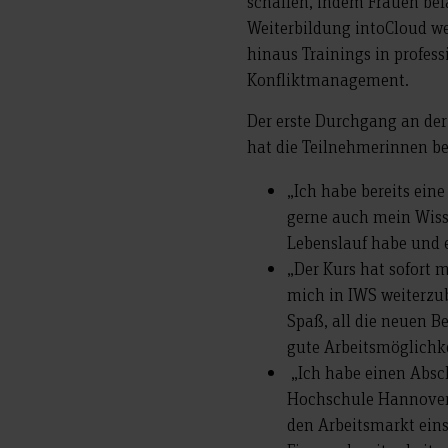
schaffen, indem Frauen befä
Weiterbildung intoCloud we
hinaus Trainings in profes
Konfliktmanagement.
Der erste Durchgang an der
hat die Teilnehmerinnen 
„Ich habe bereits ein
gerne auch mein Wiss
Lebenslauf habe und
„Der Kurs hat sofort 
mich in IWS weiterzub
Spaß, all die neuen Be
gute Arbeitsmöglichk
„Ich habe einen Absch
Hochschule Hannover 
den Arbeitsmarkt eins