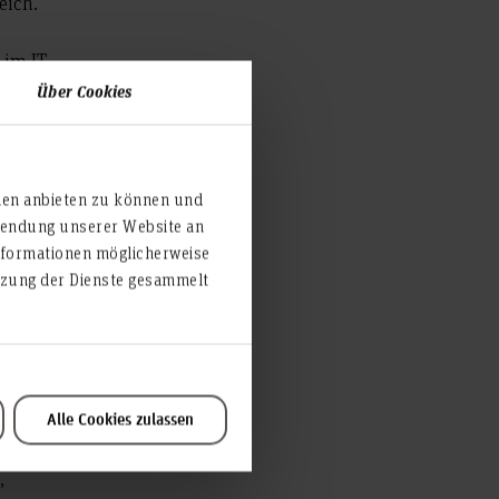
eich.
im IT-
eichter
Über Cookies
d Mut
ien anbieten zu können und
rwendung unserer Website an
nformationen möglicherweise
utzung der Dienste gesammelt
d
art-Ups
,
und ihr
Alle Cookies zulassen
,