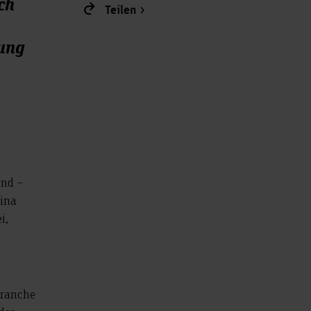
ch
Teilen
dung
and –
tina
i,
branche