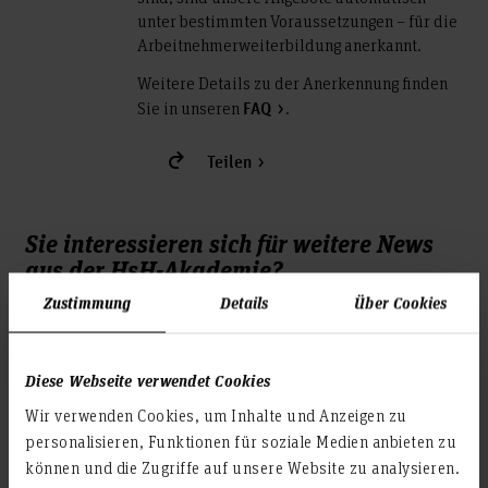
unter bestimmten Voraussetzungen – für die
Arbeitnehmerweiterbildung anerkannt.
Weitere Details zu der Anerkennung finden
Sie in unseren
.
FAQ
Teilen
Sie interessieren sich für weitere News
aus der HsH-Akademie?
Zustimmung
Details
Über Cookies
Abonnieren Sie unseren Newsletter.
Diese Webseite verwendet Cookies
Wir verwenden Cookies, um Inhalte und Anzeigen zu
personalisieren, Funktionen für soziale Medien anbieten zu
können und die Zugriffe auf unsere Website zu analysieren.