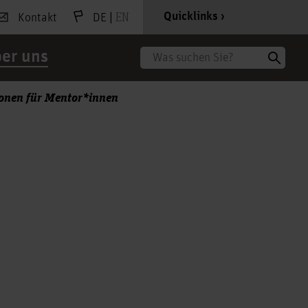
|
EN
Quicklinks
Kontakt
DE
er uns
Suche
onen für Mentor*innen