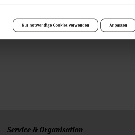
Nur notwendige Cookies verwenden
Anpassen
.
 17:00 - 18:00 Uhr
ema
geben.
S
torytellling
e gute Geschichte und warum bleibt sie im Gedächtnis? Diese 
e verschiedenen Anwendungsbereiche von Storytelling werden
n praktische Ansätze für den Einsatz für Storytelling gegebe
 Austausch und Networking.
en kennenzulernen.
ranstaltung an.
t, den Link bekommst du nach der Anmeldung zugeschickt.
Service & Organisation