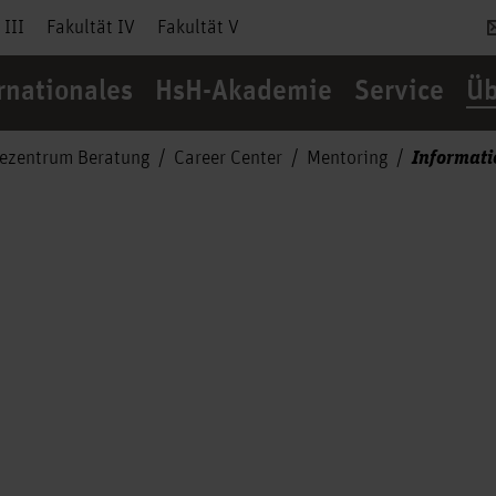
 III
Fakultät IV
Fakultät V
rnationales
HsH-Akademie
Service
Üb
Informati
cezentrum Beratung
Career Center
Mentoring