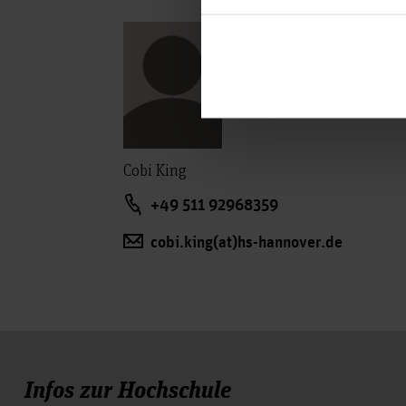
Vergangene Veranstaltungen:
Dienstag, 22. August 2023 in der Zeit von
Es wird einen spannenden Input zum Th
Was ist Storytelling? Wie erkenne ich ein
Cobi King
praktischen Beispielen beantwortet und di
Referat, Pitch und Bewerbung und es werde
+49 511 92968359
Im Anschluss gibt es die Möglichkeit zum
cobi.king(at)hs-hannover.de
Auch hast du die Gelegenheit Mentor:inn
Melde dich über den Moodlekurs zu der Ve
Die Veranstaltung findet über Zoom stat
Infos zur Hochschule