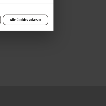
Alle Cookies zulassen
Fragen werden in theoretischen und
 beleuchtet. Dabei liegt der Fokus auf
n, die direkt ausprobiert werden können.
Zum Seitenanfang