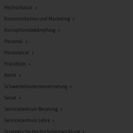
am
altung
Hochschulrat
Kommunikation und Marketing
gitalisierung nehmen immer mehr eindrang
Korruptionsbekämpfung
Personal
ukunft und wie Unternehmen, skill-based
Personalrat
Präsidium
lling, die mit LIYA die erste
Recht
Schwerbehindertenvertretung
Senat
Servicezentrum Beratung
Servicezentrum Lehre
Strategische Hochschulentwicklung