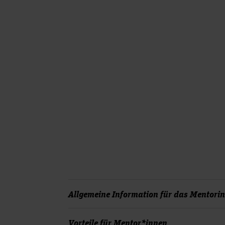
Allgemeine Information für das Mentorin
Als Mentor*in geben Sie Ihre Berufserfahr
Vorteile für Mentor*innen