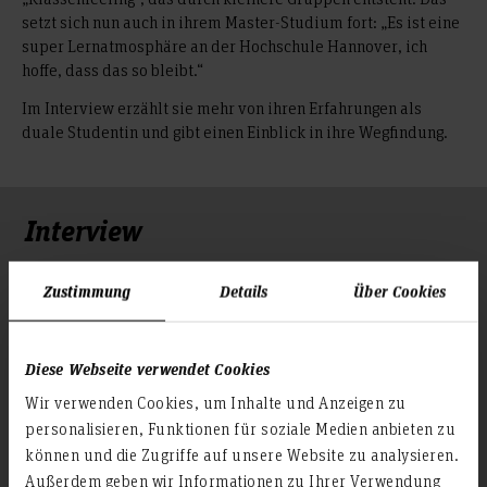
setzt sich nun auch in ihrem Master-Studium fort: „Es ist eine
super Lernatmosphäre an der Hochschule Hannover, ich
hoffe, dass das so bleibt.“
Im Interview erzählt sie mehr von ihren Erfahrungen als
duale Studentin und gibt einen Einblick in ihre Wegfindung.
Interview
Zustimmung
Details
Über Cookies
Diese Webseite verwendet Cookies
Wir verwenden Cookies, um Inhalte und Anzeigen zu
personalisieren, Funktionen für soziale Medien anbieten zu
können und die Zugriffe auf unsere Website zu analysieren.
Außerdem geben wir Informationen zu Ihrer Verwendung