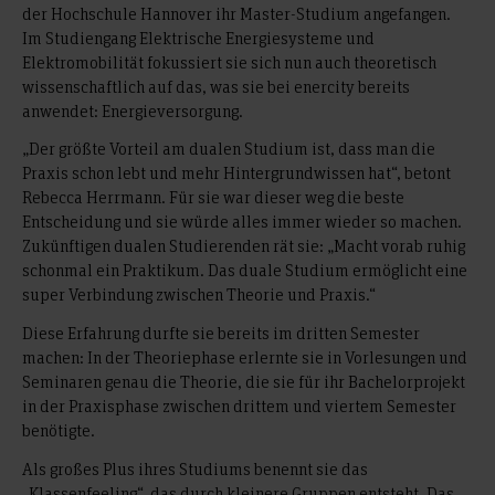
der Hochschule Hannover ihr Master-Studium angefangen.
Im Studiengang Elektrische Energiesysteme und
Elektromobilität fokussiert sie sich nun auch theoretisch
wissenschaftlich auf das, was sie bei enercity bereits
anwendet: Energieversorgung.
„Der größte Vorteil am dualen Studium ist, dass man die
Praxis schon lebt und mehr Hintergrundwissen hat“, betont
Rebecca Herrmann. Für sie war dieser weg die beste
Entscheidung und sie würde alles immer wieder so machen.
Zukünftigen dualen Studierenden rät sie: „Macht vorab ruhig
schonmal ein Praktikum. Das duale Studium ermöglicht eine
super Verbindung zwischen Theorie und Praxis.“
Diese Erfahrung durfte sie bereits im dritten Semester
machen: In der Theoriephase erlernte sie in Vorlesungen und
Seminaren genau die Theorie, die sie für ihr Bachelorprojekt
in der Praxisphase zwischen drittem und viertem Semester
benötigte.
Als großes Plus ihres Studiums benennt sie das
„Klassenfeeling“, das durch kleinere Gruppen entsteht. Das