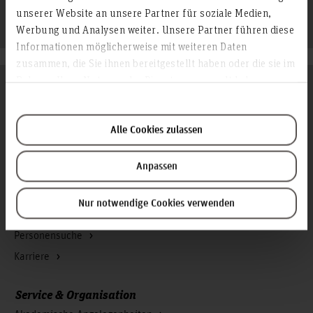
unserer Website an unsere Partner für soziale Medien,
Werbung und Analysen weiter. Unsere Partner führen diese
Informationen möglicherweise mit weiteren Daten
zusammen, die Sie ihnen bereitgestellt haben oder die sie im
Rahmen Ihrer Nutzung der Dienste gesammelt haben.
Folgen Sie uns
Zum Seitenanfang
Alle Cookies zulassen
Infos zur Hochschule
Anpassen
Kontakt und Anreise
Startseite Hochschule Hannover
Nur notwendige Cookies verwenden
Presse
Personensuche
Karriere
Service & Organisation