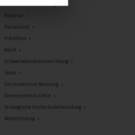
Korruptionsbekämpfung
Personal
Personalrat
Präsidium
Recht
Schwerbehindertenvertretung
Senat
Servicezentrum Beratung
Servicezentrum Lehre
Strategische Hochschulentwicklung
Weiterbildung