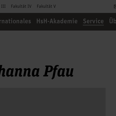
 III
Fakultät IV
Fakultät V
rnationales
HsH-Akademie
Service
Üb
ohanna Pfau