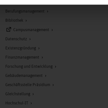
Arbeitssicherheit
Berufungsmanagement
Bibliothek
Campusmanagement
Datenschutz
Existenzgründung
Finanzmanagement
Forschung und Entwicklung
Gebäudemanagement
Geschäftsstelle Präsidium
Gleichstellung
Hochschul-IT