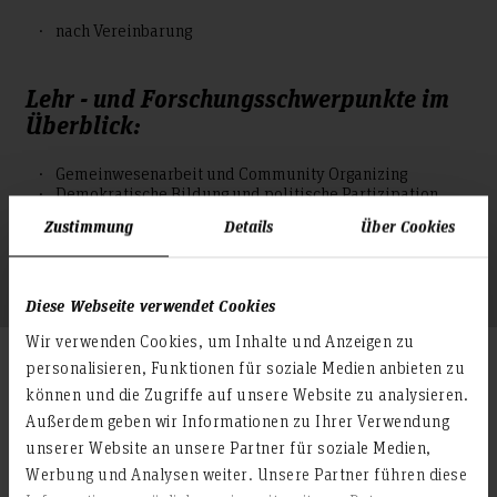
nach Vereinbarung
Lehr - und Forschungsschwerpunkte im
Überblick:
Gemeinwesenarbeit und Community Organizing
Demokratische Bildung und politische Partizipation
Engagementforschung (insbesondere Jugendverbände
Zustimmung
Details
Über Cookies
und Ehrenamt)
Grundbildungs- und Literalitätsforschung
Empirische Methoden der qualitativen Sozialforschung
Diese Webseite verwendet Cookies
Wir verwenden Cookies, um Inhalte und Anzeigen zu
Veröffentlichungen und mehr...
personalisieren, Funktionen für soziale Medien anbieten zu
können und die Zugriffe auf unsere Website zu analysieren.
Außerdem geben wir Informationen zu Ihrer Verwendung
Lebenslauf
unserer Website an unsere Partner für soziale Medien,
Werbung und Analysen weiter. Unsere Partner führen diese
Forschung
Wissenschaftlicher Werdegang: