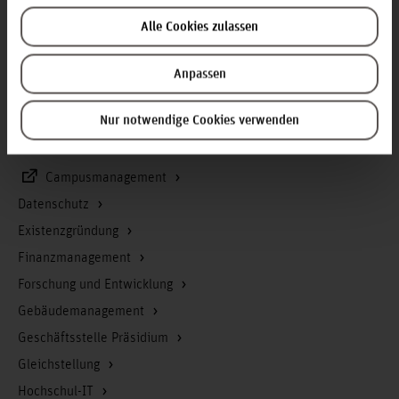
Service & Organisation
Alle Cookies zulassen
Akademische Angelegenheiten
Antidiskriminierungsstelle
Anpassen
Arbeitssicherheit
Nur notwendige Cookies verwenden
Berufungsmanagement
Bibliothek
Campusmanagement
Datenschutz
Existenzgründung
Finanzmanagement
Forschung und Entwicklung
Gebäudemanagement
Geschäftsstelle Präsidium
Gleichstellung
Hochschul-IT