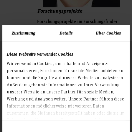
Forschungsprojekte
Forschungsprojekte im Forschungsfinder
anzeigen
Zustimmung
Details
Über Cookies
Folgen Sie uns
Diese Webseite verwendet Cookies
Zum Seitenanfang
Wir verwenden Cookies, um Inhalte und Anzeigen zu
personalisieren, Funktionen für soziale Medien anbieten zu
Infos zur Hochschule
können und die Zugriffe auf unsere Website zu analysieren.
Außerdem geben wir Informationen zu Ihrer Verwendung
Kontakt und Anreise
unserer Website an unsere Partner für soziale Medien,
Startseite Hochschule Hannover
Werbung und Analysen weiter. Unsere Partner führen diese
Presse
Informationen möglicherweise mit weiteren Daten
zusammen, die Sie ihnen bereitgestellt haben oder die sie im
Personensuche
Rahmen Ihrer Nutzung der Dienste gesammelt haben.
Karriere