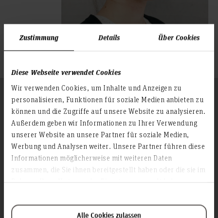
Zustimmung
Details
Über Cookies
Diese Webseite verwendet Cookies
Wir verwenden Cookies, um Inhalte und Anzeigen zu
Folgen Sie uns
personalisieren, Funktionen für soziale Medien anbieten zu
Zum Seitenanfang
können und die Zugriffe auf unsere Website zu analysieren.
Außerdem geben wir Informationen zu Ihrer Verwendung
unserer Website an unsere Partner für soziale Medien,
Infos zur Hochschule
Werbung und Analysen weiter. Unsere Partner führen diese
Kontakt und Anreise
Informationen möglicherweise mit weiteren Daten
Startseite Hochschule Hannover
zusammen, die Sie ihnen bereitgestellt haben oder die sie im
Rahmen Ihrer Nutzung der Dienste gesammelt haben.
Presse
Personensuche
Karriere
Alle Cookies zulassen