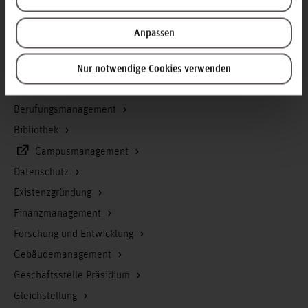
Service & Organisation
Anpassen
Akademische Angelegenheiten
Antidiskriminierungsstelle
Nur notwendige Cookies verwenden
Arbeitssicherheit
Berufungsmanagement
Bibliothek
Campusmanagement
Datenschutz
Existenzgründung
Finanzmanagement
Forschung und Entwicklung
Gebäudemanagement
Geschäftsstelle Präsidium
Gleichstellung