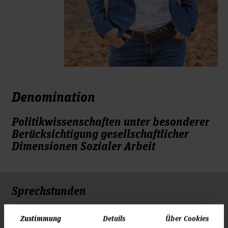
Denomination
Politikwissenschaften unter besonderer
Berücksichtigung gesellschaftlicher
Dimensionen Sozialer Arbeit
Sprechstunden
Dienstag
Zustimmung
Details
Über Cookies