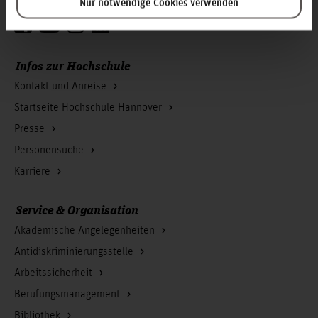
Nur notwendige Cookies verwenden
Zum Seitenanfang
Infos zur Hochschule
Kontakt und Anreise
Startseite Hochschule Hannover
Presse
Personensuche
Karriere
Service & Organisation
Akademische Angelegenheiten
Antidiskriminierungsstelle
Arbeitssicherheit
Berufungsmanagement
Bibliothek