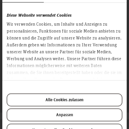
11:00 Uhr – 12:00 Uhr
sowie nach Vereinbarung
Diese Webseite verwendet Cookies
Wir verwenden Cookies, um Inhalte und Anzeigen zu
Arbeitsschwerpunkte
personalisieren, Funktionen für soziale Medien anbieten zu
können und die Zugriffe auf unsere Website zu analysieren.
Sozial- und Kommunalpolitik
Außerdem geben wir Informationen zu Ihrer Verwendung
Partizipation und bürgerschaftliches Engagement
unserer Website an unsere Partner für soziale Medien,
Menschenhandel
Gender und Diversität
Werbung und Analysen weiter. Unsere Partner führen diese
Informationen möglicherweise mit weiteren Daten
zusammen, die Sie ihnen bereitgestellt haben oder die sie im
Rahmen Ihrer Nutzung der Dienste gesammelt haben.
Lehrgebiet
Politikwissenschaft
Alle Cookies zulassen
Anpassen
Folgen Sie uns