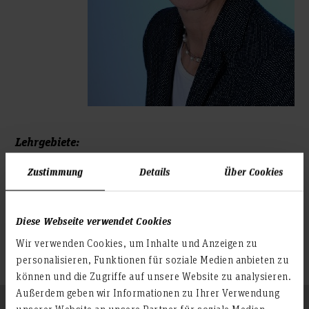
Lehrgebiete:
Informationsdidaktik
Zustimmung
Details
Über Cookies
Lese-, Informations-, Medienkompetenz
Wissensmanagement - Wissenskommunikation
Diese Webseite verwendet Cookies
Zum Profil
Wir verwenden Cookies, um Inhalte und Anzeigen zu
personalisieren, Funktionen für soziale Medien anbieten zu
können und die Zugriffe auf unsere Website zu analysieren.
Außerdem geben wir Informationen zu Ihrer Verwendung
Folgen Sie uns
unserer Website an unsere Partner für soziale Medien,