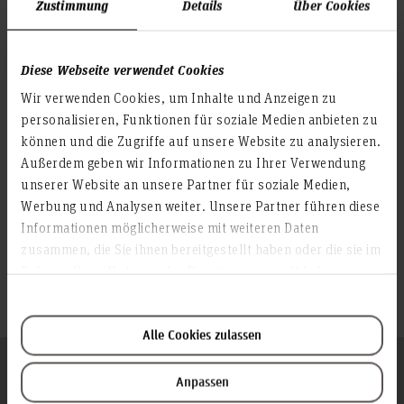
Zustimmung
Details
Über Cookies
EFRE-Projekt Bestimmung der Substratströmung mittels
Funkortung (RFID)
ZIM-Projekt Entwicklung eines RF-Energy Harvesting Moduls
Diese Webseite verwendet Cookies
zur unabhängigen Spannungsversorgung
Wir verwenden Cookies, um Inhalte und Anzeigen zu
ZIM-Projekt Entwicklung einer neuartigen ESD-Unterlage mit
personalisieren, Funktionen für soziale Medien anbieten zu
integrierter RFID-Antenne
können und die Zugriffe auf unsere Website zu analysieren.
Forschungskooperation mit der Fa. Möhlenhoff GmbH
Außerdem geben wir Informationen zu Ihrer Verwendung
unserer Website an unsere Partner für soziale Medien,
Forschungskooperation mit der Fa. deister electronic GmbH
Werbung und Analysen weiter. Unsere Partner führen diese
Informationen möglicherweise mit weiteren Daten
Ausgewählte aktuelle Publikationen
zusammen, die Sie ihnen bereitgestellt haben oder die sie im
Rahmen Ihrer Nutzung der Dienste gesammelt haben.
Forschungsberichte zu obigen Projekten
Alle Cookies zulassen
Folgen Sie uns
Zum Seitenanfang
Anpassen