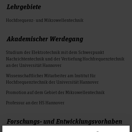
Lehrgebiete
Hochfrequenz- und Mikrowellentechnik
Akademischer Werdegang
Studium der Elektrotechnik mit dem Schwerpunkt
Nachrichtentechnik und der Vertiefung Hochfrequenztechnik
an der Universität Hannover
Wissenschaftlicher Mitarbeiter am Institut für
Hochfrequenztechnik der Universität Hannover
Promotion auf dem Gebiet der Mikrowellentechnik
Professur an der HS Hannover
Forschungs- und Entwicklungsvorhaben