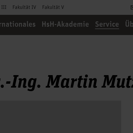
 III
Fakultät IV
Fakultät V
rnationales
HsH-Akademie
Service
Üb
r.-Ing. Martin Mut