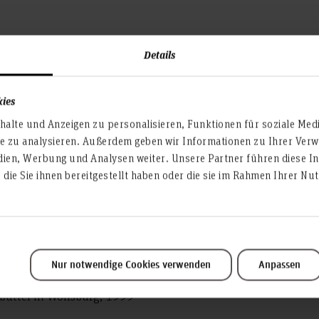
Details
kies
hematik (EIT-IAM)
alte und Anzeigen zu personalisieren, Funktionen für soziale Med
te zu analysieren. Außerdem geben wir Informationen zu Ihrer Ve
dien, Werbung und Analysen weiter. Unsere Partner führen diese I
die Sie ihnen bereitgestellt haben oder die sie im Rahmen Ihrer N
hnische Grundlagen und Softwaretechnik, Fachhochschule Ha
ierte Entwurfsmethodik für eingebettete Systeme im Automo
t Posen, 2001
Nur notwendige Cookies verwenden
Anpassen
büttel in Wolfsburg, 1999