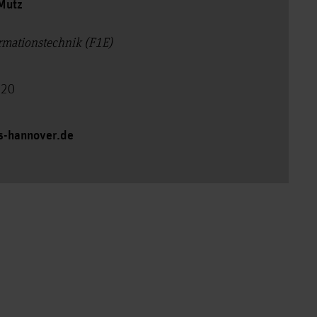
 Mutz
ormationstechnik (F1E)
120
s-hannover.de