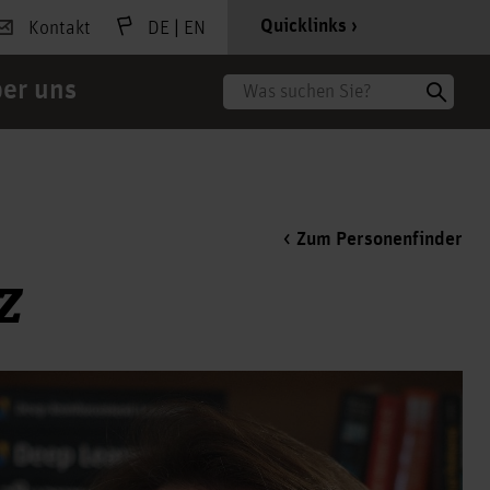
|
Quicklinks
Kontakt
DE
EN
er uns
Suche
Zum Personenfinder
z