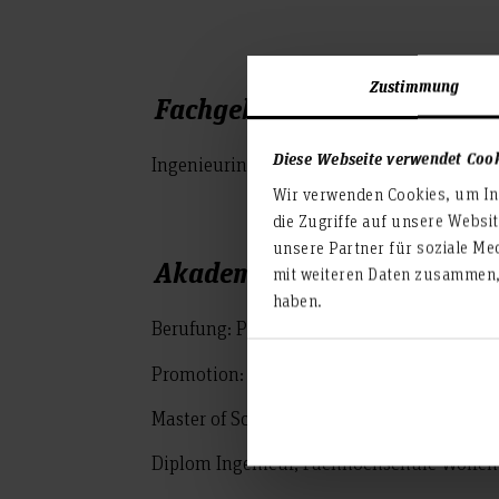
Zustimmung
Fachgebiet
Diese Webseite verwendet Coo
Ingenieurinformatik und angewandte Mat
Wir verwenden Cookies, um Inh
die Zugriffe auf unsere Websi
unsere Partner für soziale Me
Akademischer Werdegang
mit weiteren Daten zusammen, 
haben.
Berufung: Professor für Informationstec
Promotion: „Eine durchgängige modellbas
Master of Science, Technischen Universitä
Diplom Ingenieur, Fachhochschule Wolfen