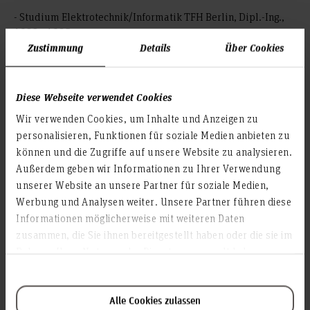
- Studium Elektrotechnik/Informatik TFH Berlin, Dipl.-Ing.,
1982 - 1985
Zustimmung
Details
Über Cookies
- Studium Elektrotechnik TU Berlin, Dipl.-Ing., 1985 - 1988
- Promotion „Einsatzmöglichkeiten eines mehrkanaligen
Saturationskernmagnetometers in der Feldstrukturanalyse“,
Diese Webseite verwendet Cookies
1995
Wir verwenden Cookies, um Inhalte und Anzeigen zu
- Lehrbeauftragter für el. Messtechnik an der FHH, 2007 -
personalisieren, Funktionen für soziale Medien anbieten zu
2008
können und die Zugriffe auf unsere Website zu analysieren.
Außerdem geben wir Informationen zu Ihrer Verwendung
- Berufung zum Professor, Fachhochschule Hannover, 2009
unserer Website an unsere Partner für soziale Medien,
Werbung und Analysen weiter. Unsere Partner führen diese
Ausgewählte aktuelle Publikationen
Informationen möglicherweise mit weiteren Daten
zusammen, die Sie ihnen bereitgestellt haben oder die sie im
P. Kadkhoda, P. Chubak, M. Lassahn, D. Ristau;
Rahmen Ihrer Nutzung der Dienste gesammelt haben.
"Pattern and form recognition of statistically distributed
defects on functional optical surfaces";
Alle Cookies zulassen