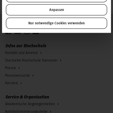
Proceedings of SPIE Vol. 8791B, 87911C; 2013
Anpassen
Folgen Sie uns
Nur notwendige Cookies verwenden
Zum Seitenanfang
Infos zur Hochschule
Kontakt und Anreise
Startseite Hochschule Hannover
Presse
Personensuche
Karriere
Service & Organisation
Akademische Angelegenheiten
Antidiskriminierungsstelle