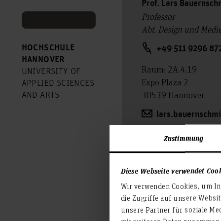
Prof. Lars Bauernsch
Professor
Abt. Design und Med
HOCHSCHULE
+49 511 9296 87
HANNOVER
Raum: 2A.4.19
UNIVERSITY OF
Expo Plaza 2
APPLIED SCIENCES
30539 Hannover
AND ARTS
lars.bauernschmi
Zustimmung
Diese Webseite verwendet Coo
Wir verwenden Cookies, um Inh
die Zugriffe auf unsere Websi
unsere Partner für soziale Me