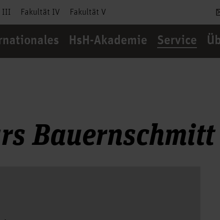
 III
Fakultät IV
Fakultät V
rnationales
HsH-Akademie
Service
Üb
ars Bauernschmitt