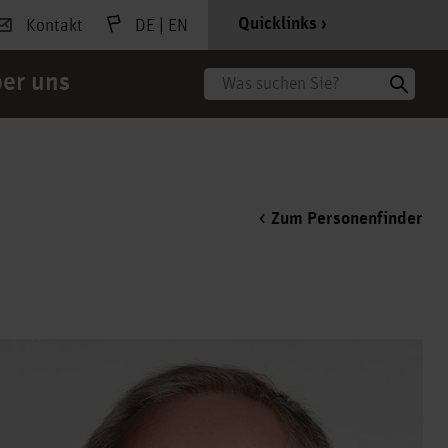
|
Quicklinks
Kontakt
DE
EN
er uns
Suche
Zum Personenfinder