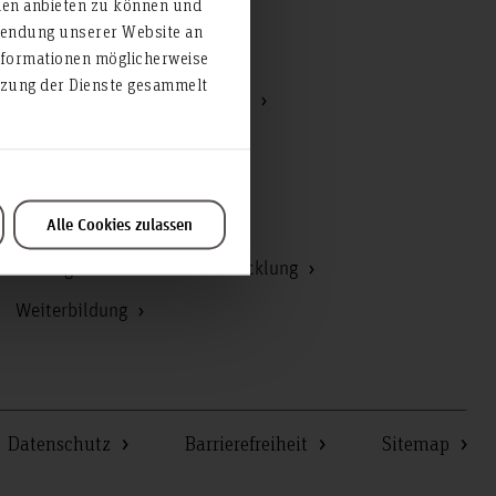
ien anbieten zu können und
Präsidium
rwendung unserer Website an
nformationen möglicherweise
Recht
utzung der Dienste gesammelt
Schwerbehindertenvertretung
Senat
Servicezentrum Beratung
Servicezentrum Lehre
Alle Cookies zulassen
Strategische Hochschulentwicklung
Weiterbildung
Datenschutz
Barrierefreiheit
Sitemap