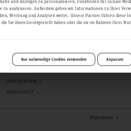
alte und Anzeigen zu personalisieren, Funktionen für soziale Med
Campusmanagement
te zu analysieren. Außerdem geben wir Informationen zu Ihrer Ve
Datenschutz
dien, Werbung und Analysen weiter. Unsere Partner führen diese I
die Sie ihnen bereitgestellt haben oder die sie im Rahmen Ihrer N
Existenzgründung
Finanzmanagement
Forschung und Entwicklung
Gebäudemanagement
Nur notwendige Cookies verwenden
Anpassen
Geschäftsstelle Präsidium
Gleichstellung
Hochschul-IT
Impressum