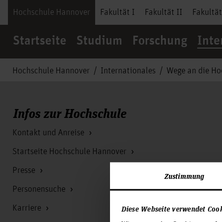
Hochschule Hannover
Fakultät I
Fakultät II
Fakultät
Startseite
Studium
Forschung
Inte
Hochschule Hannover
Internationales
Wege an die Ho
Infos zur Hochschule
Kontakt und Anreise
Startseite Hochschule Hannover
Presse
Zustimmung
Personensuche
Karriere
Diese Webseite verwendet Coo