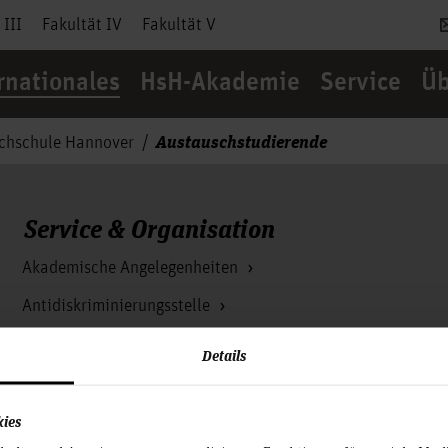
 III
Fakultät IV
Fakultät V
rnationales
HsH-Akademie
Service
Üb
Austauschstudierende
chschule Hannover
Service & Organisation
Akademische Angelegenheiten
Antidiskriminierungsstelle
Arbeitssicherheit
Details
Berufungsmanagement
kies
Bibliothek