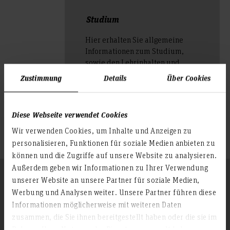
Studium
Hier erhalten Sie allgemeine
Informationen zum Studium,
sowie den Lehrinhalten und
Modulen.
Zustimmung
Details
Über Cookies
weiterlesen
Diese Webseite verwendet Cookies
Wir verwenden Cookies, um Inhalte und Anzeigen zu
personalisieren, Funktionen für soziale Medien anbieten zu
können und die Zugriffe auf unsere Website zu analysieren.
Außerdem geben wir Informationen zu Ihrer Verwendung
Folgen Sie uns
unserer Website an unsere Partner für soziale Medien,
Zum Seitenanfang
Werbung und Analysen weiter. Unsere Partner führen diese
Informationen möglicherweise mit weiteren Daten
zusammen, die Sie ihnen bereitgestellt haben oder die sie im
Infos zur Hochschule
Rahmen Ihrer Nutzung der Dienste gesammelt haben.