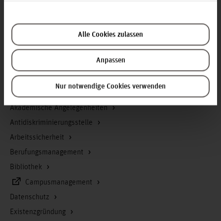
Kontakt und Anreise
Startseite Hochschule Hannover
Alle Cookies zulassen
Presse
Personensuche
Anpassen
Karriere
Nur notwendige Cookies verwenden
Service & Organisation
Akademische Angelegenheiten
Antidiskriminierungsstelle
Arbeitssicherheit
Berufungsmanagement
Bibliothek
Campusmanagement
Datenschutz
Existenzgründung