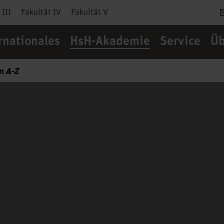
 III
Fakultät IV
Fakultät V
rnationales
HsH-Akademie
Service
Üb
n A-Z