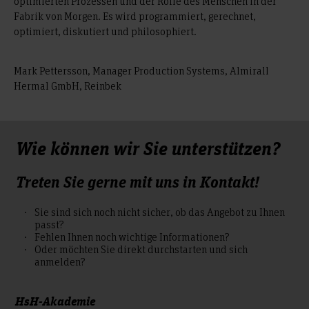
optimierten Prozessen und der Rolle des Menschen in der
InP-306.2
Fabrik von Morgen. Es wird programmiert, gerechnet,
Geschäftsmodelle
optimiert, diskutiert und philosophiert.
InP-307.2
OT Security
Mark Pettersson, Manager Production Systems, Almirall
InP-308.2
Hermal GmbH, Reinbek
Optimal-
steuerung
InP-310
Wie können wir Sie unterstützen?
Projektmanagement
Treten Sie gerne mit uns in Kontakt!
InP-306.3
Sie sind sich noch nicht sicher, ob das Angebot zu Ihnen
Ganzheitliches Change
passt?
Fehlen Ihnen noch wichtige Informationen?
Management
Oder möchten Sie direkt durchstarten und sich
anmelden?
InP-311
Six Sigma
HsH-Akademie