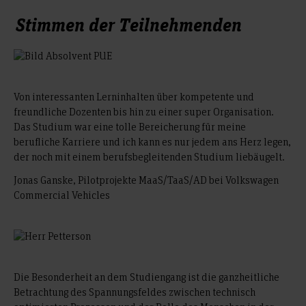
Hochschule Hannover
Lehrgebiete: Machine Learning
Stimmen der Teilnehmenden
9 CP, 1 SWS
Prof. Dr. Nils Waldt
Hochschule Hannover
Lehrgebiete: Cyber-Physische Systeme,
Optimierungsalgorithmik
InP-306.1
Von interessanten Lerninhalten über kompetente und
Produktentwicklungs-
freundliche Dozenten bis hin zu einer super Organisation.
prozesse
Das Studium war eine tolle Bereicherung für meine
berufliche Karriere und ich kann es nur jedem ans Herz legen,
InP-307.1
der noch mit einem berufsbegleitenden Studium liebäugelt.
Mobile Robotik
Jonas Ganske, Pilotprojekte MaaS/TaaS/AD bei Volkswagen
InP-308.1
Commercial Vehicles
Machine
Learning
InP-309
Technisches Englisch
Die Besonderheit an dem Studiengang ist die ganzheitliche
Betrachtung des Spannungsfeldes zwischen technisch