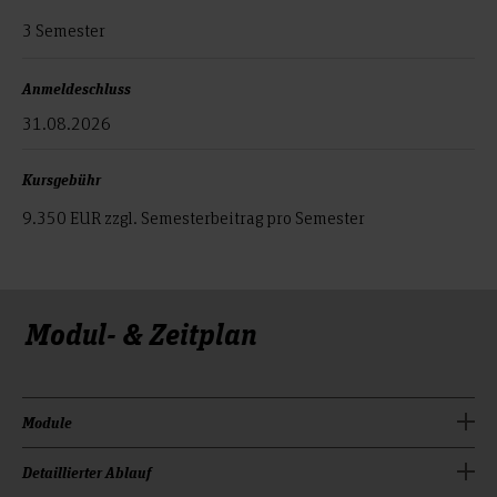
3 Semester
Anmeldeschluss
31.08.2026
Kursgebühr
9.350 EUR zzgl. Semesterbeitrag pro Semester
Modul- & Zeitplan
Module
Der Studiengang ist in
Detaillierter Ablauf
unterteilt. Im
11 Module