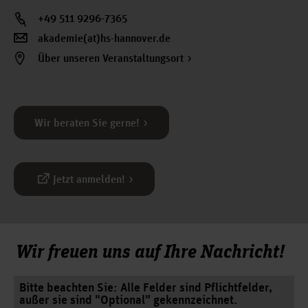
3. Semester
+49 511 9296-7365
(30 CP, 3 SWS)
akademie(at)hs-hannover.de
InP-313
Über unseren Veranstaltungsort
Masterarbeit
und
Kolloquium (30 CP)
Wir beraten Sie gerne!
Prof. Dr.-Ing. Jens Hofschulte
Jetzt anmelden!
Studiengangsleitung:
Wir freuen uns auf Ihre Nachricht!
Bitte beachten Sie: Alle Felder sind Pflichtfelder,
außer sie sind "Optional" gekennzeichnet.