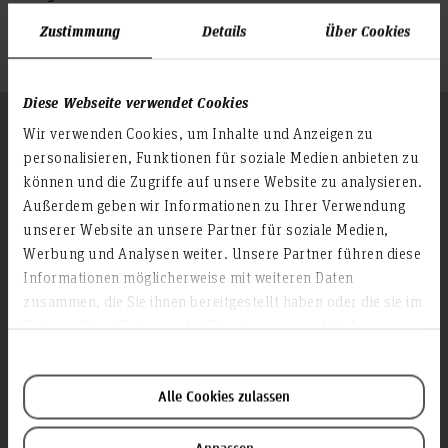
399 EUR
Zustimmung
Details
Über Cookies
Diese Webseite verwendet Cookies
Fit für die Akademisierung: Auf
Wir verwenden Cookies, um Inhalte und Anzeigen zu
einen Blick
personalisieren, Funktionen für soziale Medien anbieten zu
können und die Zugriffe auf unsere Website zu analysieren.
Außerdem geben wir Informationen zu Ihrer Verwendung
unserer Website an unsere Partner für soziale Medien,
Themen und Inhalte
Werbung und Analysen weiter. Unsere Partner führen diese
Informationen möglicherweise mit weiteren Daten
Sie lernen wissenschaftliche Studien zu verstehen und
Zielgruppe
zusammen, die Sie ihnen bereitgestellt haben oder die sie im
einzuordnen.
Sie kennen Grundprinzipien wissenschaftlicher Denk-
Rahmen Ihrer Nutzung der Dienste gesammelt haben.
Das Weiterbildungsangebot der HsH-Akademie richtet sich
Abschluss
und Arbeitsweisen und können wissenschaftliche Texte
an Mitarbeitende in Pflege- und Gesundheitsberufen.
hinsichtlich Ihrer Bedeutung für den Berufsalltag
verstehen und bewerten.
Sie erhalten nach regelmäßiger Teilnahme eine
Sie kennen grundlegende methodische Konzepte der
Alle Cookies zulassen
Teilnahmebescheinigung der HsH-Akademie.
quantitativen und qualitativen Sozialforschung sowie
grundlegende Designs der pflege-,
Zeitlicher Ablauf und Termine
gesundheitswissenschaftlichen und klinischen