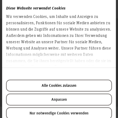
170 EUR
Diese Webseite verwendet Cookies
Wir verwenden Cookies, um Inhalte und Anzeigen zu
personalisieren, Funktionen für soziale Medien anbieten zu
Erfolgsgewohnheiten: heute
können und die Zugriffe auf unsere Website zu analysieren.
ändern - morgen gesünder leben:
Außerdem geben wir Informationen zu Ihrer Verwendung
unserer Website an unsere Partner für soziale Medien,
Auf einen Blick
Werbung und Analysen weiter. Unsere Partner führen diese
Informationen möglicherweise mit weiteren Daten
zusammen, die Sie ihnen bereitgestellt haben oder die sie im
Inhalte und Themen
Rahmen Ihrer Nutzung der Dienste gesammelt haben.
In der Weiterbildung
Methoden
"Erfolgsgewohnheiten: heute ändern -
der
geht es um
morgen gesünder leben"
HsH-Akademie
Alle Cookies zulassen
Impulse & Reflexion – Inspirierende Kurzvorträge und
Organisation
:
folgende Themen
gezielte Selbstreflexion für tiefere Einsichten.
Anpassen
Die nächste Veranstaltung wird rechtzeitig veröffentlicht und
Gewohnheiten analysieren & innere Antreiber verstehen
Praktische Übungen – Alltagstaugliche Methoden, um
Mit Hilfe der sieben Säulen die Resilienz stärken &
findet jeweils von
statt.
9 bis 17 Uhr
Gewohnheiten gezielt zu verändern.
Stress bewältigen
Nur notwendige Cookies verwenden
Häufig gestellte Fragen
Gesunde Routinen in den Arbeitsalltag etablieren
Kosten und Anmeldung