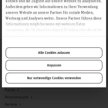
können und die Zugriffe auf unsere Website zu analysieren.
Außerdem geben wir Informationen zu Ihrer Verwendung
Kooperations-
und
unserer Website an unsere Partner für soziale Medien,
Verbundpartner
Werbung und Analysen weiter. Unsere Partner führen diese
ASA Spezialsysteme GmbH
Informationen möglicherweise mit weiteren Daten
zusammen, die Sie ihnen bereitgestellt haben oder die sie im
Rahmen Ihrer Nutzung der Dienste gesammelt haben.
Folgen Sie uns
Zum Seitenanfang
Alle Cookies zulassen
Anpassen
Infos zur Hochschule
Kontakt und Anreise
Nur notwendige Cookies verwenden
Startseite Hochschule Hannover
Presse
Personensuche
Karriere