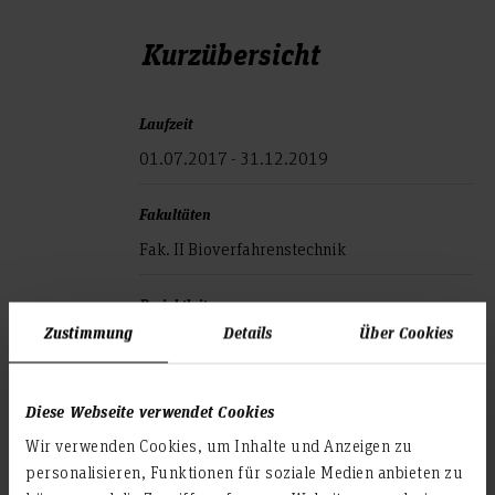
Kurzübersicht
Laufzeit
01.07.2017 - 31.12.2019
Fakultäten
Fak. II Bioverfahrenstechnik
Projektleitung
Zustimmung
Details
Über Cookies
Prof. Dr. Volker Krömker
Drittmittelgeber
Diese Webseite verwendet Cookies
MWK - Ministerium für Wissenschaft und
Wir verwenden Cookies, um Inhalte und Anzeigen zu
Kultur (65.898,00 €)
personalisieren, Funktionen für soziale Medien anbieten zu
EU - Europäische Union (144.895,00 €)