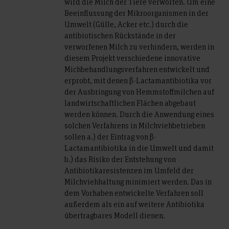
wird die Milch der Tiere verworfen. Um eine
Beeinflussung der Mikroorganismen in der
Umwelt (Gülle, Acker etc.) durch die
antibiotischen Rückstände in der
verworfenen Milch zu verhindern, werden in
diesem Projekt verschiedene innovative
Michbehandlungsverfahren entwickelt und
erprobt, mit denen β-Lactamantibiotika vor
der Ausbringung von Hemmstoffmilchen auf
landwirtschaftlichen Flächen abgebaut
werden können. Durch die Anwendung eines
solchen Verfahrens in Milchviehbetrieben
sollen a.) der Eintrag von β-
Lactamantibiotika in die Umwelt und damit
b.) das Risiko der Entstehung von
Antibiotikaresistenzen im Umfeld der
Milchviehhaltung minimiert werden. Das in
dem Vorhaben entwickelte Verfahren soll
außerdem als ein auf weitere Antibiotika
übertragbares Modell dienen.