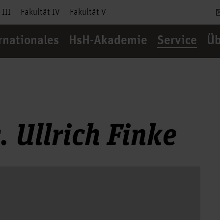
 III
Fakultät IV
Fakultät V
rnationales
HsH-Akademie
Service
Üb
. Ullrich Finke