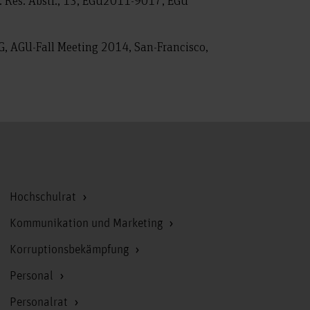
s. Res. Abstr., 13, EGU2011-9017, EGU
TG, AGU-Fall Meeting 2014, San-Francisco,
Zum Seitenanfang
Hochschulrat
Kommunikation und Marketing
Korruptionsbekämpfung
Personal
Personalrat