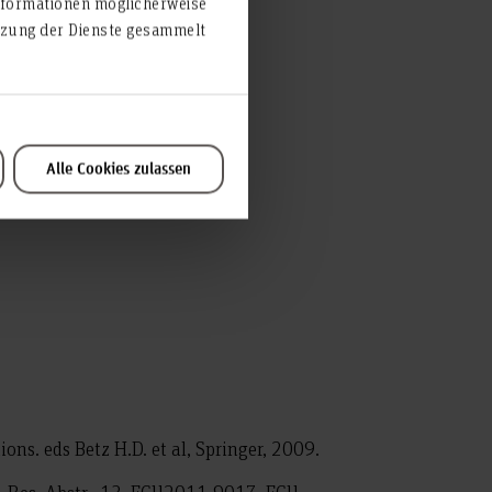
nformationen möglicherweise
utzung der Dienste gesammelt
995
Alle Cookies zulassen
ons. eds Betz H.D. et al, Springer, 2009.