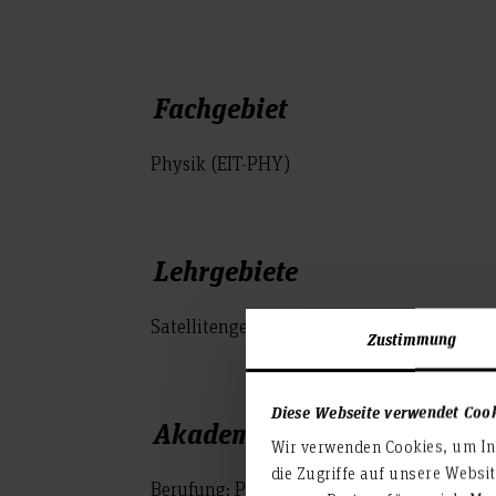
Fachgebiet
Physik (EIT-PHY)
Lehrgebiete
Satellitengestützte optische Beobachtung 
Zustimmung
Diese Webseite verwendet Coo
Akademischer Werdegang
Wir verwenden Cookies, um Inh
die Zugriffe auf unsere Websi
Berufung: Professor an der FH Hannover 