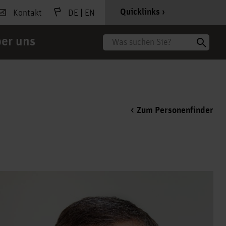
|
Quicklinks
Kontakt
DE
EN
er uns
Suche
Zum Personenfinder