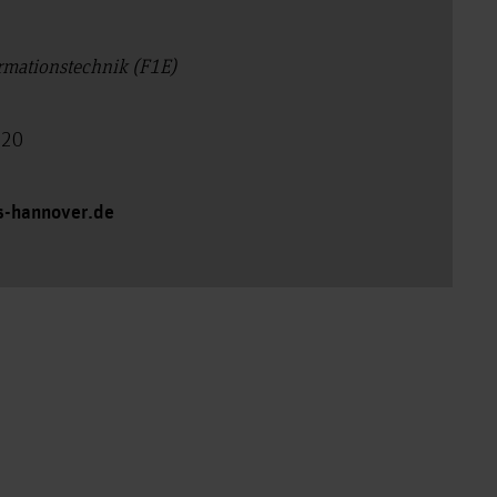
e
ormationstechnik (F1E)
120
hs-hannover.de