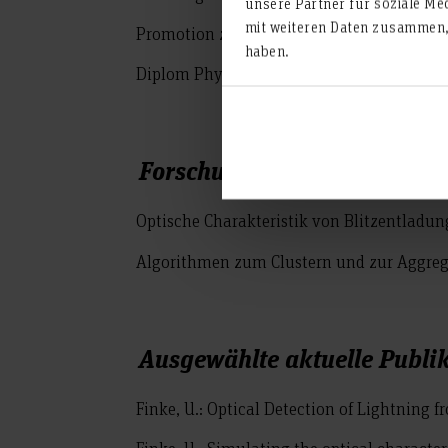
unsere Partner für soziale Me
mit weiteren Daten zusammen, 
Promotion zum Thema atmosphärischer Sc
haben.
Diplom Physik, Universität Odessa, USSR,
Forschungs- und Entwicklu
Optische Charakteristik von Blitzentladu
Algorithmen zum Clustern und zur Aggreg
Ausgewählte aktuelle Publi
Finke, U.: Optical Detection of Lightning f