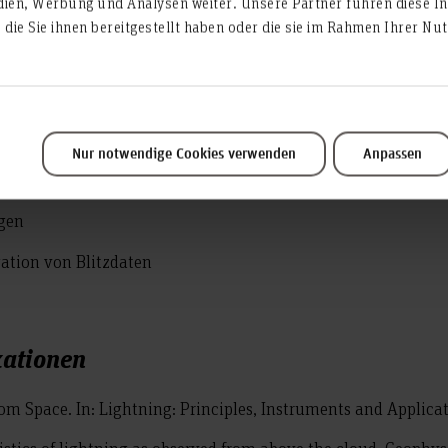
dien, Werbung und Analysen weiter. Unsere Partner führen diese I
die Sie ihnen bereitgestellt haben oder die sie im Rahmen Ihrer N
hwerewellen, Ludwig-Maximilians-Universität München, 1
 1986
Nur notwendige Cookies verwenden
Anpassen
ngsvorhaben
ngen
ation von Blitzdaten
kationen
rom Space. In: Lightning: Principles, Instruments and Applicati